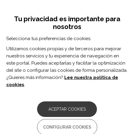
Pasar
Inicia sesión
Regístrate
al
UNA INICIATIVA DE:
Toggle
contenido
Tu privacidad es importante para
navigation
principal
nosotros
RECURSOS
Selecciona tus preferencias de cookies.
Utilizamos cookies propias y de terceros para mejorar
BUSCAR
nuestros servicios y tu experiencia de navegación en
este portal. Puedes aceptarlas y facilitar la optimización
del site o configurar las cookies de forma personalizada.
Inicio
reproducibilidad de resultados
¿Quieres más información?
Lee nuestra política de
REPRODUCIBILIDAD DE
cookies
.
RESULTADOS
ARTÍCULO
ACEPTAR COOKIES
An investigation of the measurement
properties of the de Morton Mobility
Index for measuring mobility capacity in
CONFIGURAR COOKIES