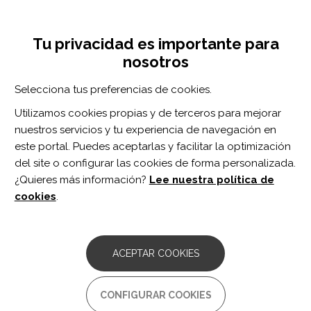
Pasar
Inicia sesión
Regístrate
al
UNA INICIATIVA DE:
Toggle
contenido
Tu privacidad es importante para
navigation
principal
nosotros
Inicio
Centro de documentación
Archives of Physical Medicine and Rehabilitation vol. 100 n. 3
Selecciona tus preferencias de cookies.
BUSCADOR
Utilizamos cookies propias y de terceros para mejorar
nuestros servicios y tu experiencia de navegación en
BUSCAR
este portal. Puedes aceptarlas y facilitar la optimización
del site o configurar las cookies de forma personalizada.
¿Quieres más información?
Lee nuestra política de
Acceso profesionales
cookies
.
Acceso general
ACEPTAR COOKIES
Archives of Physical
CONFIGURAR COOKIES