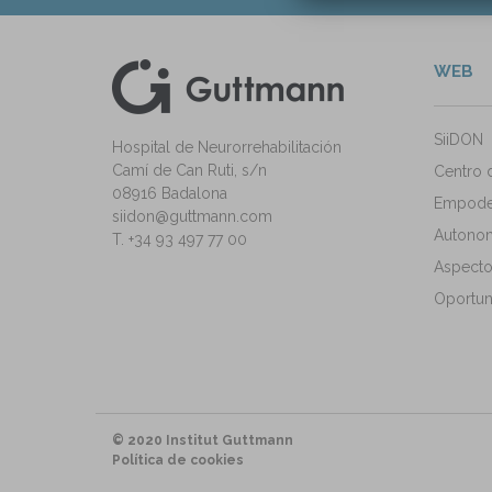
WEB
kedIn
ann Instagram
SiiDON
Hospital de Neurorrehabilitación
Camí de Can Ruti, s/n
Centro 
08916 Badalona
Empode
siidon@guttmann.com
Autonomí
T. +34 93 497 77 00
Aspecto
Oportun
© 2020 Institut Guttmann
Política de cookies