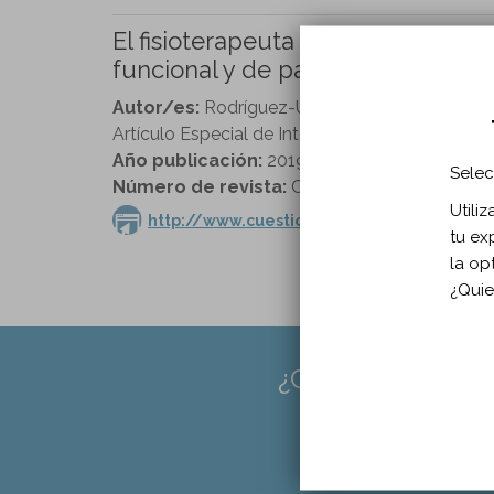
El fisioterapeuta en la escuela i
funcional y de participación, centr
Autor/es:
Rodríguez-Uríbes S
Artículo Especial de Interés Profesional
Año publicación:
2019
Selec
Número de revista:
Cuestiones de Fisioterapia
Utili
http://www.cuestionesdefisioterapia.es
tu ex
la op
¿Quie
¿CREES QUE FAL