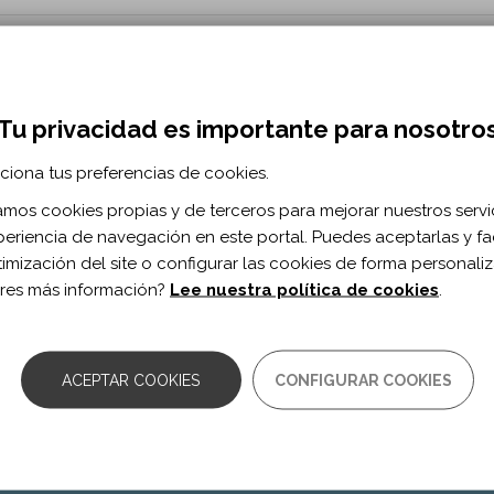
nclusiva desde un modelo de intervención
ado en las rutinas del aula y la familia
Tu privacidad es importante para nosotro
ciona tus preferencias de cookies.
 vol. 48 n. 1
zamos cookies propias y de terceros para mejorar nuestros servi
/es/2019/01/01/ano-2019-volumen-48-numero-…
periencia de navegación en este portal. Puedes aceptarlas y fac
timización del site o configurar las cookies de forma personali
res más información?
Lee nuestra política de cookies
.
TA INFORMACIÓN? ¡HAZNOS LLEGAR T
ACEPTAR COOKIES
CONFIGURAR COOKIES
¡AYÚDANOS A MEJORAR!