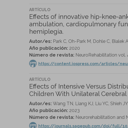
ARTÍCULO
Effects of innovative hip-knee-an
ambulation, cardiopulmonary funct
hemiplegia.
Autor/es:
Park C, Oh-Park M, Dohle C, Bialek A
Año publicación:
2020
Número de revista:
NeuroRehabilitation vol. 
https://content.iospress.com/articles/ne
ARTÍCULO
Effects of Intensive Versus Dist
Children With Unilateral Cerebral
Autor/es:
Wang TN, Liang KJ, Liu YC, Shieh JY
Año publicación:
2023
Número de revista:
Neurorehabilitation and N
https://journals.sagepub.com/doi/full/1