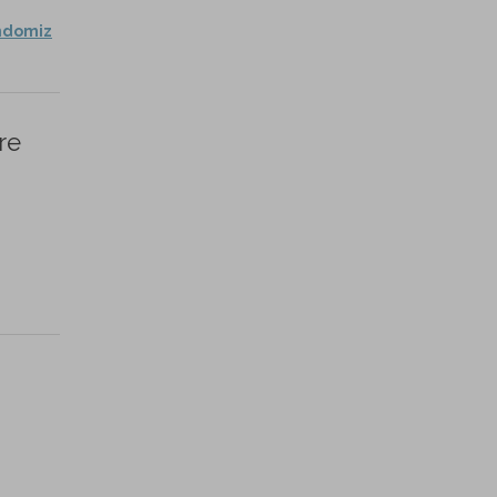
andomiz
re