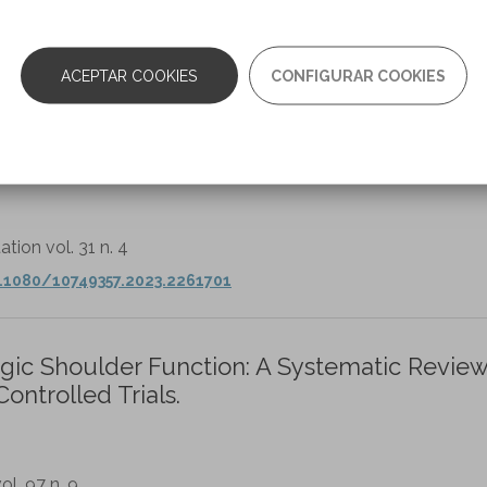
03-9993(22)00201-5/fulltext
ACEPTAR COOKIES
CONFIGURAR COOKIES
irtual reality technology on trunk performan
stematic review and meta-analysis.
el AS, Alqahtani BA, Alshehri MM.
ation vol. 31 n. 4
.1080/10749357.2023.2261701
legic Shoulder Function: A Systematic Revie
ntrolled Trials.
l. 97 n. 9