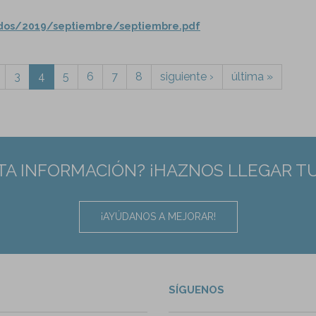
ados/2019/septiembre/septiembre.pdf
3
4
5
6
7
8
siguiente ›
última »
TA INFORMACIÓN? ¡HAZNOS LLEGAR T
¡AYÚDANOS A MEJORAR!
SÍGUENOS