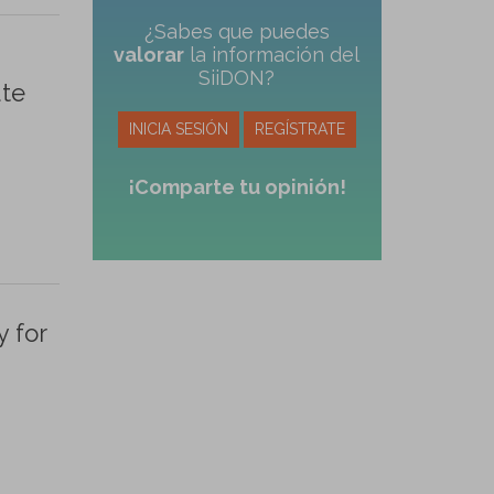
¿Sabes que puedes
valorar
la información del
SiiDON?
ute
INICIA SESIÓN
REGÍSTRATE
¡Comparte tu opinión!
 for