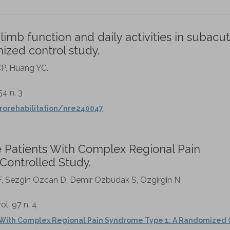
limb function and daily activities in subacut
mized control study.
P, Huang YC.
54 n. 3
urorehabilitation/nre240047
ke Patients With Complex Regional Pain
ontrolled Study.
F, Sezgin Ozcan D, Demir Ozbudak S, Ozgirgin N
l. 97 n. 4
ts With Complex Regional Pain Syndrome Type 1: A Randomized 