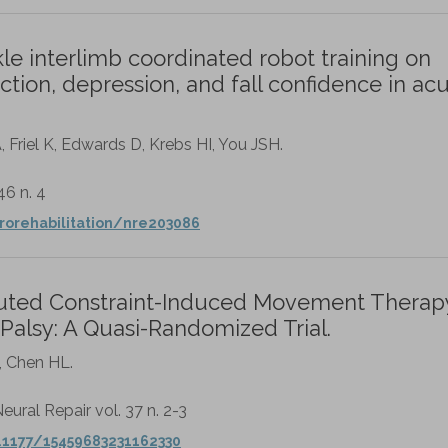
kle interlimb coordinated robot training on
ion, depression, and fall confidence in ac
, Friel K, Edwards D, Krebs HI, You JSH.
46 n. 4
urorehabilitation/nre203086
ributed Constraint-Induced Movement Therapy
 Palsy: A Quasi-Randomized Trial.
, Chen HL.
eural Repair vol. 37 n. 2-3
0.1177/15459683231162330