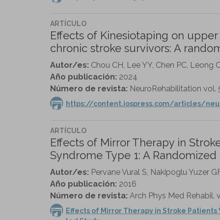
ARTÍCULO
Effects of Kinesiotaping on upper 
chronic stroke survivors: A rando
Autor/es:
Chou CH, Lee YY, Chen PC, Leong C
Año publicación:
2024
Número de revista:
NeuroRehabilitation vol. 
https://content.iospress.com/articles/ne
ARTÍCULO
Effects of Mirror Therapy in Stro
Syndrome Type 1: A Randomized C
Autor/es:
Pervane Vural S, Nakipoglu Yuzer G
Año publicación:
2016
Número de revista:
Arch Phys Med Rehabil. vo
Effects of Mirror Therapy in Stroke Patien