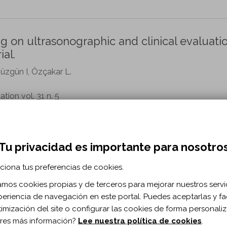
g on ultrasonographic and clinical evaluatio
ial.
Düzgün I, Özçakar L.
ation vol. 31 n. 5
.1080/10749357.2023.2291898
Tu privacidad es importante para nosotro
 training device plus physiotherapy in impro
stroke patients with hemiplegia: An assesso
ciona tus preferencias de cookies.
al.
zamos cookies propias y de terceros para mejorar nuestros servi
prasert J, Sillapachai T, Hirano S, Saitoh E, Piravej K.
periencia de navegación en este portal. Puedes aceptarlas y fac
timización del site o configurar las cookies de forma personali
cine and Rehabilitation. vol. 103 n. 5
res más información?
Lee nuestra política de cookies
.