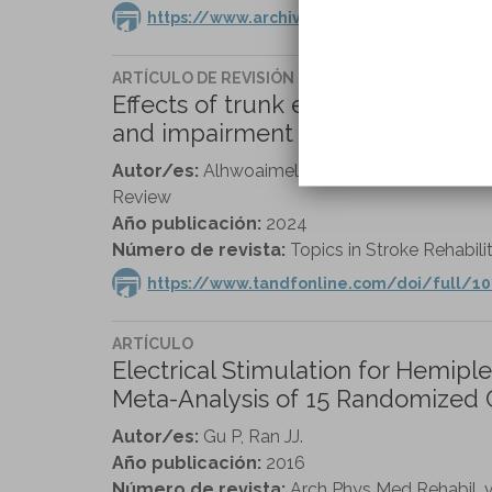
https://www.archives-pmr.org/article/S00
ARTÍCULO DE REVISIÓN
Effects of trunk exercises using v
and impairment post stroke: a sy
Autor/es:
Alhwoaimel NA, Alenazi AM, Alhowim
Review
Año publicación:
2024
Número de revista:
Topics in Stroke Rehabilit
https://www.tandfonline.com/doi/full/10
ARTÍCULO
Electrical Stimulation for Hemip
Meta-Analysis of 15 Randomized Co
Autor/es:
Gu P, Ran JJ.
Año publicación:
2016
Número de revista:
Arch Phys Med Rehabil. vo