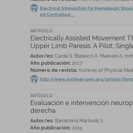
Electrical Stimulation for Hemiplegic Shou
ed Controlled ...
ARTÍCULO
Electrically Assisted Movement T
Upper Limb Paresis: A Pilot, Sing
Autor/es:
Carda S, Biasiucci A, Maesani A, Io
Año publicación:
2017
Número de revista:
Archives of Physical Medi
http://www.archives-pmr.org/article/S000
ARTÍCULO
Evaluación e intervención neurops
derecha
Autor/es:
Barrachina Martorell S
Año publicación:
2019