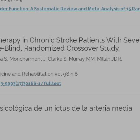
lder Function: A Systematic Review and Meta-Analysis of 15 R
herapy in Chronic Stroke Patients With Seve
le-Blind, Randomized Crossover Study.
nta S, Moncharmont J, Clarke S, Murray MM, Millán JDR.
cine and Rehabilitation vol 98 n 8
3-9993(17)30166-1/fulltext
icológica de un ictus de la arteria media