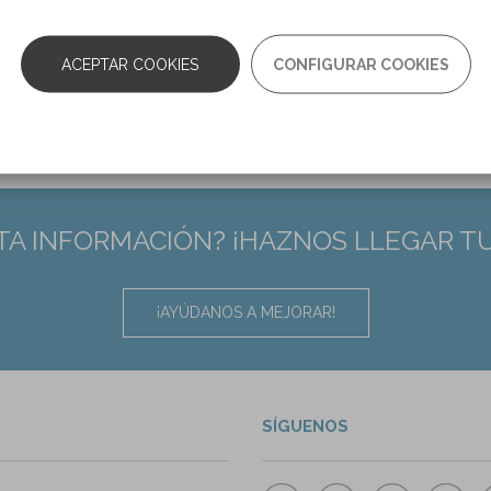
.1080/10749357.2020.1783919
ACEPTAR COOKIES
CONFIGURAR COOKIES
rior
1
2
3
4
5
6
7
8
TA INFORMACIÓN? ¡HAZNOS LLEGAR T
¡AYÚDANOS A MEJORAR!
SÍGUENOS