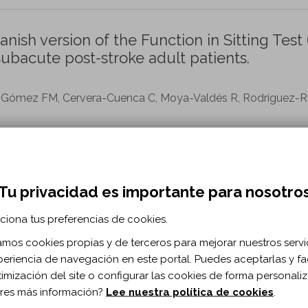
panish version of the Function in Sitting Test 
 subacute post-stroke adult patients.
o-Gómez FM, Cervera-Cuenca C, Moya-Valdés R, Rodríguez-R
ation vol. 24 n. 6
1080/10749357.2017.1316548
Tu privacidad es importante para nosotro
ciona tus preferencias de cookies.
 of posterior pelvic tilt and contralateral
eadmill gait analysis.
zamos cookies propias y de terceros para mejorar nuestros servi
periencia de navegación en este portal. Puedes aceptarlas y fac
Matsuda F, Mukaino M, Yamada J, Kanada Y, Kagaya H, Saitoh 
timización del site o configurar las cookies de forma personali
res más información?
Lee nuestra política de cookies
.
ation vol. 28 n. 2