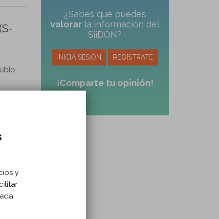
¿Sabes que puedes
valorar
la información del
(S-
SiiDON?
INICIA SESIÓN
REGÍSTRATE
ubio
¡Comparte tu opinión!
s
cios y
ilitar
E.
zada.