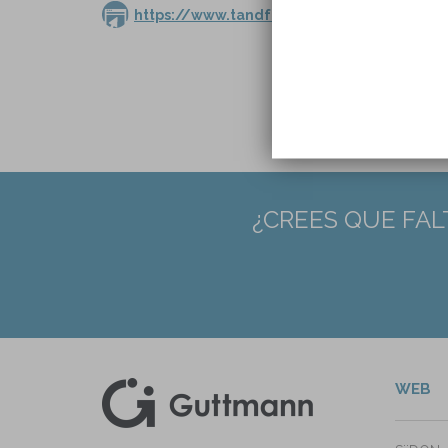
https://www.tandfonline.com/doi/full/10
« primera
‹ ante
¿CREES QUE FAL
WEB