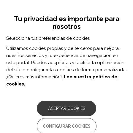
Pasar
Inicia sesión
Regístrate
al
UNA INICIATIVA DE:
Toggle
contenido
Tu privacidad es importante para
navigation
principal
nosotros
RECURSOS
Selecciona tus preferencias de cookies.
Utilizamos cookies propias y de terceros para mejorar
BUSCAR
nuestros servicios y tu experiencia de navegación en
este portal. Puedes aceptarlas y facilitar la optimización
del site o configurar las cookies de forma personalizada.
Inicio
fisioterapeutas
¿Quieres más información?
Lee nuestra política de
FISIOTERAPEUTAS
cookies
.
ARTÍCULO
"Look, Your Muscles Are Firing!": A
ACEPTAR COOKIES
Qualitative Study of Clinician
Perspectives on the Use of Surface
Electromyography in
CONFIGURAR COOKIES