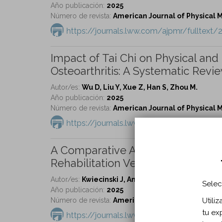
Año publicación:
2025
Número de revista:
American Journal of Physical Me
https://journals.lww.com/ajpmr/fulltext
Impact of Tai Chi on Physical and
Osteoarthritis: A Systematic Revi
Autor/es:
Wu D, Liu Y, Xue Z, Han S, Zhou M.
Año publicación:
2025
Número de revista:
American Journal of Physical Me
https://journals.lww.com/ajpmr/fulltext
A Comparative Analysis of Women
Rehabilitation Versus Orthopedic 
Autor/es:
Kwiecinski J, Amundson A, Franklin C, R
Selec
Año publicación:
2025
Utili
Número de revista:
American Journal of Physical Me
tu ex
https://journals.lww.com/ajpmr/fulltex