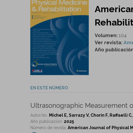
American
Rehabilit
Volumen:
104
Ver revista:
Ame
Año publicació
EN ESTE NÚMERO
Ultrasonographic Measurement of 
Autor/es:
Michel E, Sarrazy V, Chorin F, Raffaelli C
Año publicación:
2025
Número de revista:
American Journal of Physical Me