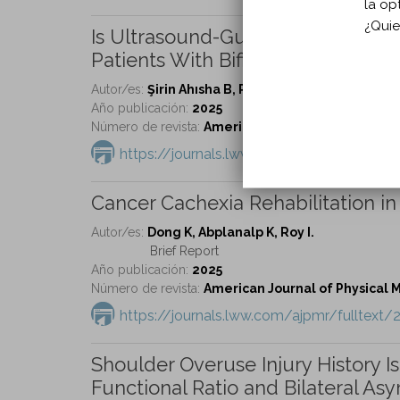
la op
¿Quie
Is Ultrasound-Guided Steroid Inje
Patients With Bifid Median Nerve?
Autor/es:
Şirin Ahısha B, Paker N.
Año publicación:
2025
Número de revista:
American Journal of Physical Me
https://journals.lww.com/ajpmr/fulltext
Cancer Cachexia Rehabilitation in
Autor/es:
Dong K, Abplanalp K, Roy I.
Brief Report
Año publicación:
2025
Número de revista:
American Journal of Physical Me
https://journals.lww.com/ajpmr/fulltext/
Shoulder Overuse Injury History 
Functional Ratio and Bilateral A