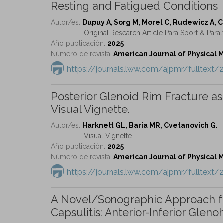
Resting and Fatigued Conditions
Autor/es:
Dupuy A, Sorg M, Morel C, Rudewicz A, Co
Original Research Article Para Sport & Para
Año publicación:
2025
Número de revista:
American Journal of Physical Me
https://journals.lww.com/ajpmr/fulltext/
Posterior Glenoid Rim Fracture as 
Visual Vignette.
Autor/es:
Harknett GL, Baria MR, Cvetanovich G.
Visual Vignette
Año publicación:
2025
Número de revista:
American Journal of Physical Me
https://journals.lww.com/ajpmr/fulltext/
A Novel/Sonographic Approach fo
Capsulitis: Anterior-Inferior Glen