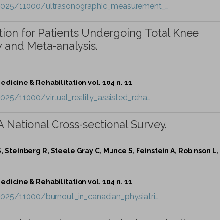
t/2025/11000/ultrasonographic_measurement_…
ation for Patients Undergoing Total Knee
 and Meta-analysis.
dicine & Rehabilitation vol. 104 n. 11
2025/11000/virtual_reality_assisted_reha…
A National Cross-sectional Survey.
S, Steinberg R, Steele Gray C, Munce S, Feinstein A, Robinson L
dicine & Rehabilitation vol. 104 n. 11
/2025/11000/burnout_in_canadian_physiatri…