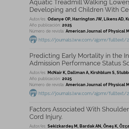
Aquatic Treadmill Walking Lowers 
Developing and Children With Cer
Autor/es:
Odanye OP, Harrington JW, Likens AD, K
Año publicación:
2025
Número de revista:
American Journal of Physical Me
https://journals.lww.com/ajpmr/fulltext
Predicting Early Mortality in the 
Admission Performance Status Sc
Autor/es:
McNair K, Dallman A, Kirshblum S, Stubb
Año publicación:
2025
Número de revista:
American Journal of Physical Me
https://journals.lww.com/ajpmr/fulltext/
Factors Associated With Shoulder
Cord Injury.
Autor/es:
Sekizkardeş M, Bardak AN, Öneş K, Özça