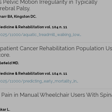
Pelvic Motion Irregularity in Typically
ebral Palsy.
narr BA, Kingston DC.
dicine & Rehabilitation vol. 104 n. 11
/2025/11000/aquatic_treadmill_walking_low…
Inpatient Cancer Rehabilitation Population U
ore.
lefield MD.
dicine & Rehabilitation vol. 104 n. 11
2025/11000/predicting_early_mortality_in…
 Pain in Manual Wheelchair Users With Spin
kar L.