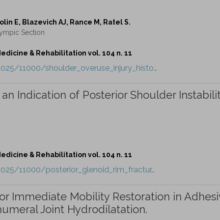
lin E, Blazevich AJ, Rance M, Ratel S.
lympic Section
dicine & Rehabilitation vol. 104 n. 11
2025/11000/shoulder_overuse_injury_histo…
an Indication of Posterior Shoulder Instabilit
dicine & Rehabilitation vol. 104 n. 11
2025/11000/posterior_glenoid_rim_fractur…
r Immediate Mobility Restoration in Adhes
ohumeral Joint Hydrodilatation.