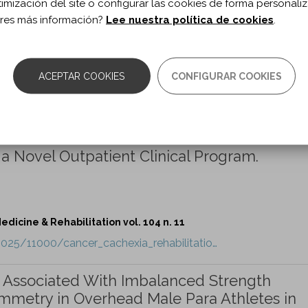
timización del site o configurar las cookies de forma personali
res más información?
Lee nuestra política de cookies
.
ction Less Effective in Carpal Tunnel Syndr
: A Focus on Short-Term Efficacy.
ACEPTAR COOKIES
CONFIGURAR COOKIES
dicine & Rehabilitation vol. 104 n. 11
/2025/11000/is_ultrasound_guided_steroid_…
 a Novel Outpatient Clinical Program.
dicine & Rehabilitation vol. 104 n. 11
2025/11000/cancer_cachexia_rehabilitatio…
Is Associated With Imbalanced Strength
symmetry in Overhead Male Para Athletes in