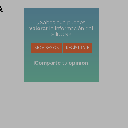
&
¿Sabes que puedes
valorar
la información del
SiiDON?
INICIA SESIÓN
REGÍSTRATE
¡Comparte tu opinión!