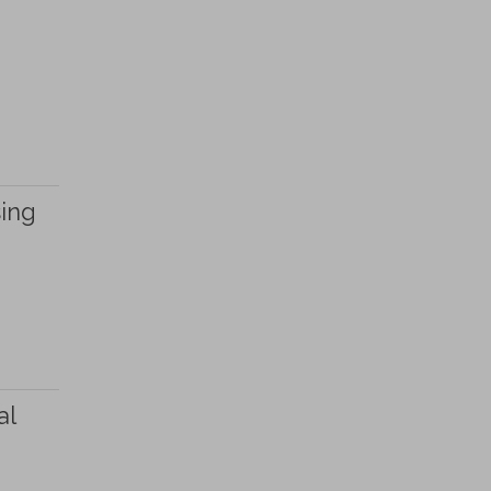
sing
al