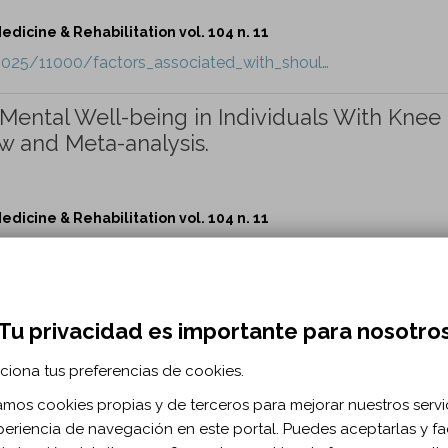
dicine & Rehabilitation vol. 104 n. 11
/2025/11000/factors_associated_with_shoul…
 Mental Well-being in Individuals With Knee
ew and Meta-analysis.
dicine & Rehabilitation vol. 104 n. 11
/2025/11000/impact_of_tai_chi_on_physical…
's Experiences in Physical Medicine and
Surgery.
Tu privacidad es importante para nosotro
amirez R, Saulino M.
ciona tus preferencias de cookies.
zamos cookies propias y de terceros para mejorar nuestros servi
dicine & Rehabilitation vol. 104 n. 11
periencia de navegación en este portal. Puedes aceptarlas y fac
t/2025/11000/a_comparative_analysis_of_wom…