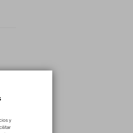
s
cios y
ilitar