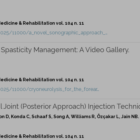
dicine & Rehabilitation vol. 104 n. 11
t/2025/11000/a_novel_sonographic_approach_…
 Spasticity Management: A Video Gallery.
dicine & Rehabilitation vol. 104 n. 11
2025/11000/cryoneurolysis_for_the_forear…
oint (Posterior Approach) Injection Techni
on D, Konda C, Schaaf S, Song A, Williams R, Özçakar L, Jain NB.
dicine & Rehabilitation vol. 104 n. 11