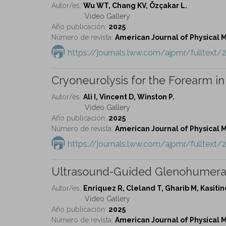
Autor/es:
Wu WT, Chang KV, Özçakar L.
Video Gallery
Año publicación:
2025
Número de revista:
American Journal of Physical Me
https://journals.lww.com/ajpmr/fulltex
Cryoneurolysis for the Forearm in
Autor/es:
Ali I, Vincent D, Winston P.
Video Gallery
Año publicación:
2025
Número de revista:
American Journal of Physical Me
https://journals.lww.com/ajpmr/fulltext/
Ultrasound-Guided Glenohumeral J
Autor/es:
Enriquez R, Cleland T, Gharib M, Kasitin
Video Gallery
Año publicación:
2025
Número de revista:
American Journal of Physical Me