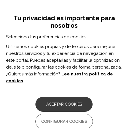
Pasar
Inicia sesión
Regístrate
al
UNA INICIATIVA DE:
Toggle
contenido
Tu privacidad es importante para
navigation
principal
nosotros
RECURSOS
Selecciona tus preferencias de cookies.
Utilizamos cookies propias y de terceros para mejorar
BUSCAR
nuestros servicios y tu experiencia de navegación en
este portal. Puedes aceptarlas y facilitar la optimización
del site o configurar las cookies de forma personalizada.
Inicio
entrenamiento
¿Quieres más información?
Lee nuestra política de
ENTRENAMIENTO
cookies
.
ARTÍCULO
A feasibility study using solution-
ACEPTAR COOKIES
focused coaching for health promotion
in children and young people with
Duchenne muscular dystrophy
CONFIGURAR COOKIES