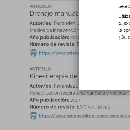
Selec
ARTÍCULO
Drenaje manual: una técnica bas
Utili
tu ex
Autor/es:
Ferrandez, JC, Ganchou PH, The S
la op
Medios de intervención pasivas
¿Quie
Año publicación:
2018
Número de revista:
EMC vol. 39 n. 3
https://www.sciencedirect.com/science/a
ARTÍCULO
Kinesiterapia de los trastornos ci
Autor/es:
Ferrandez J-C, Theys S, Bouchet J-
Rehabilitacion respiratoria, cardiaca y vascular
Año publicación:
2017
Número de revista:
EMC vol. 38 n. 1
https://www.sciencedirect.com/science/a