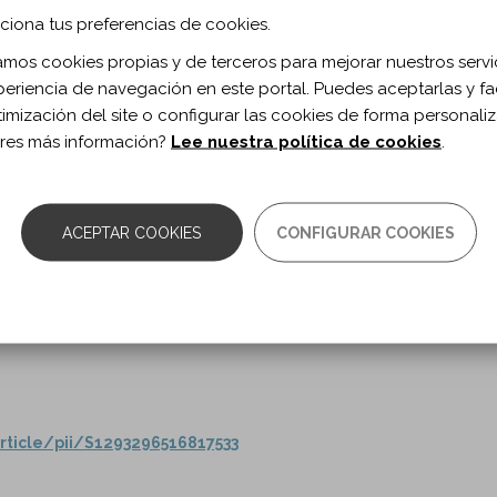
ciona tus preferencias de cookies.
ada en hechos
zamos cookies propias y de terceros para mejorar nuestros servi
periencia de navegación en este portal. Puedes aceptarlas y fac
timización del site o configurar las cookies de forma personali
res más información?
Lee nuestra política de cookies
.
rticle/pii/S1293296518913848
ACEPTAR COOKIES
CONFIGURAR COOKIES
rculatorios de retorno
Y
rticle/pii/S1293296516817533