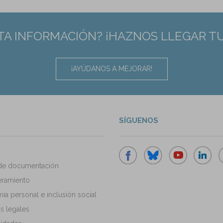
TA INFORMACIÓN? ¡HAZNOS LLEGAR T
¡AYÚDANOS A MEJORAR!
SÍGUENOS
de documentación
ramiento
a personal e inclusión social
s legales