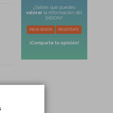
¿Sabes que puedes
valorar
la información del
SiiDON?
INICIA SESIÓN
REGÍSTRATE
¡Comparte tu opinión!
s