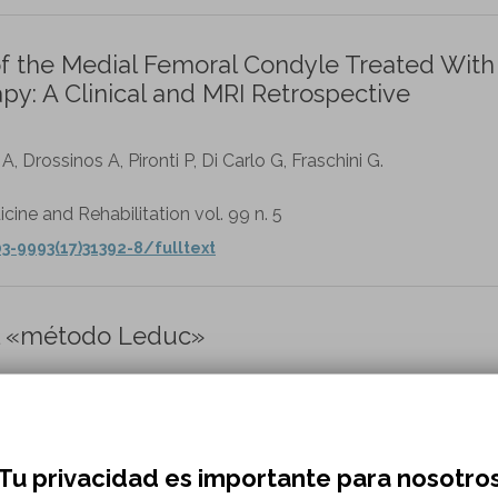
the Medial Femoral Condyle Treated With
y: A Clinical and MRI Retrospective
, Drossinos A, Pironti P, Di Carlo G, Fraschini G.
cine and Rehabilitation vol. 99 n. 5
3-9993(17)31392-8/fulltext
el «método Leduc»
rticle/pii/S1293296521459748
Tu privacidad es importante para nosotro