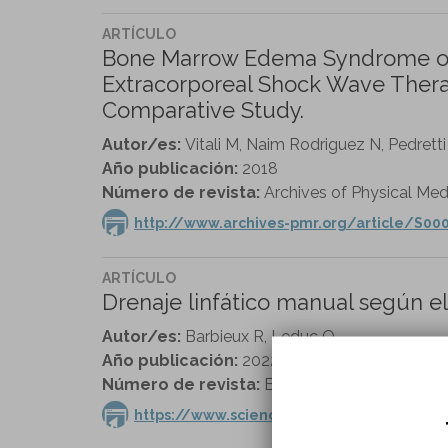
ARTÍCULO
Bone Marrow Edema Syndrome of 
Extracorporeal Shock Wave Therap
Comparative Study.
Autor/es:
Vitali M, Naim Rodriguez N, Pedretti A
Año publicación:
2018
Número de revista:
Archives of Physical Medi
http://www.archives-pmr.org/article/S000
ARTÍCULO
Drenaje linfático manual según 
Autor/es:
Barbieux R, Leduc O
Año publicación:
2022
Número de revista:
EMC vol. 43 n. 1
https://www.sciencedirect.com/science/a