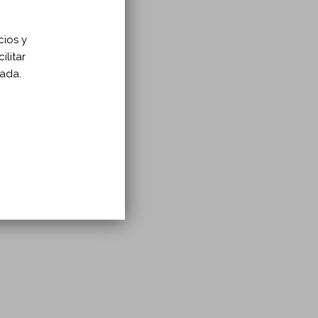
cios y
ilitar
zada.