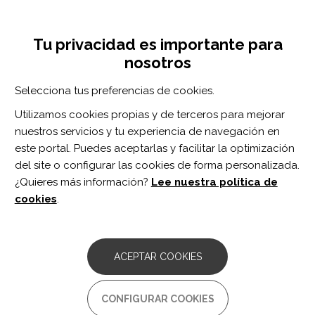
Pasar
Inicia sesión
Regístrate
al
UNA INICIATIVA DE:
Toggle
contenido
Tu privacidad es importante para
navigation
principal
nosotros
RECURSOS
Selecciona tus preferencias de cookies.
Utilizamos cookies propias y de terceros para mejorar
BUSCAR
nuestros servicios y tu experiencia de navegación en
este portal. Puedes aceptarlas y facilitar la optimización
del site o configurar las cookies de forma personalizada.
Inicio
derrame cerebral
¿Quieres más información?
Lee nuestra política de
DERRAME CEREBRAL
cookies
.
ARTÍCULO DE REVISIÓN
Comparative Efficacy of Noninvasive
ACEPTAR COOKIES
Neurostimulation Therapies for Acute
and Subacute Poststroke Dysphagia: A
Systematic Review and Network Meta-
CONFIGURAR COOKIES