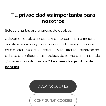
Pasar
Inicia sesión
Regístrate
al
UNA INICIATIVA DE:
Toggle
contenido
Tu privacidad es importante para
navigation
principal
nosotros
Inicio
Centro de documentación
Neurorehabilitation and Neural Repair vol. 33 n. 6
Selecciona tus preferencias de cookies.
BUSCADOR
Utilizamos cookies propias y de terceros para mejorar
nuestros servicios y tu experiencia de navegación en
BUSCAR
este portal. Puedes aceptarlas y facilitar la optimización
del site o configurar las cookies de forma personalizada.
¿Quieres más información?
Lee nuestra política de
Acceso profesionales
cookies
.
Acceso general
ACEPTAR COOKIES
Neurorehabilitation
CONFIGURAR COOKIES