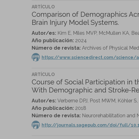
ARTÍCULO
Comparison of Demographics Acros
Brain Injury Model Systems.
Autor/es:
Kim E, Miles MVP, McMullen KA, Bea
Año publicación:
2024
Número de revista:
Archives of Physical Medic
https://www.sciencedirect.com/science/a
ARTÍCULO
Course of Social Participation in t
With Demographic and Stroke-Rel
Autor/es:
Verberne DPJ, Post MWM, Köhler S,
Año publicación:
2018
Número de revista:
Neurorehabilitation and N
http://journals.sagepub.com/doi/full/10