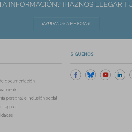
TA INFORMACIÓN? ¡HAZNOS LLEGAR T
¡AYÚDANOS A MEJORAR!
SÍGUENOS
de documentación
ramiento
a personal e inclusión social
s legales
idades