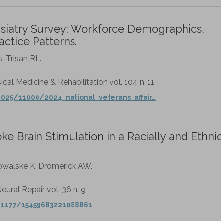
hysiatry Survey: Workforce Demographics,
actice Patterns.
-Trisan RL.
cal Medicine & Rehabilitation vol. 104 n. 11
2025/11000/2024_national_veterans_affair…
oke Brain Stimulation in a Racially and Ethnic
Kowalske K, Dromerick AW.
eural Repair vol. 36 n. 9
0.1177/15459683221088861