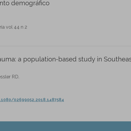
ento demográfico
ía vol 44 n 2
trauma: a population-based study in Southea
ssler RD.
0.1080/02699052.2018.1487584