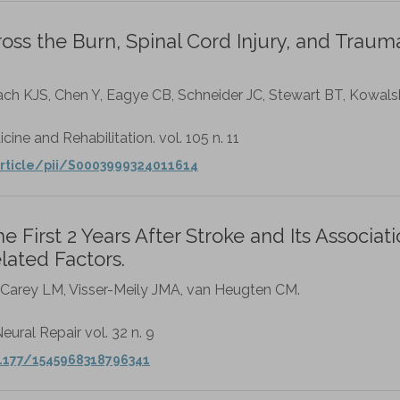
s the Burn, Spinal Cord Injury, and Trauma
ch KJS, Chen Y, Eagye CB, Schneider JC, Stewart BT, Kowals
ine and Rehabilitation. vol. 105 n. 11
rticle/pii/S0003999324011614
he First 2 Years After Stroke and Its Associat
ated Factors.
 Carey LM, Visser-Meily JMA, van Heugten CM.
eural Repair vol. 32 n. 9
.1177/1545968318796341