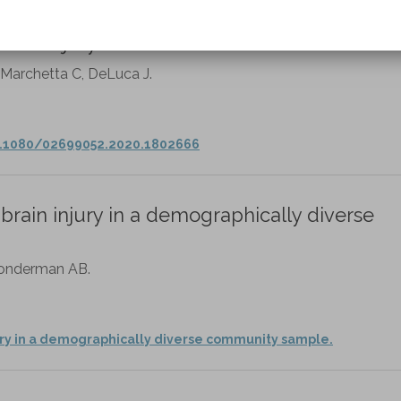
es the relationship between payer source a
rain injury.
 Marchetta C, DeLuca J.
0.1080/02699052.2020.1802666
brain injury in a demographically diverse
 Zonderman AB.
ury in a demographically diverse community sample.