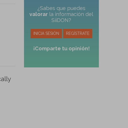
¿Sabes que puedes
valorar
la información del
SiiDON?
INICIA SESIÓN
REGÍSTRATE
¡Comparte tu opinión!
ally