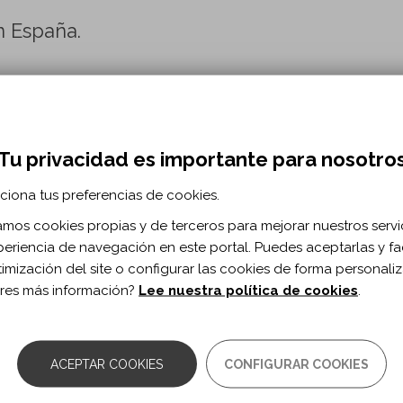
n España.
ía vol 44 n 2
Tu privacidad es importante para nosotro
ciona tus preferencias de cookies.
 and clinical status parameters on long-ter
vegetative outcome following traumatic bra
zamos cookies propias y de terceros para mejorar nuestros servi
periencia de navegación en este portal. Puedes aceptarlas y fac
timización del site o configurar las cookies de forma personali
üffer M, Grützner PA, Münzberg M, Kreinest M.
res más información?
Lee nuestra política de cookies
.
0.1080/02699052.2018.1499963
ACEPTAR COOKIES
CONFIGURAR COOKIES