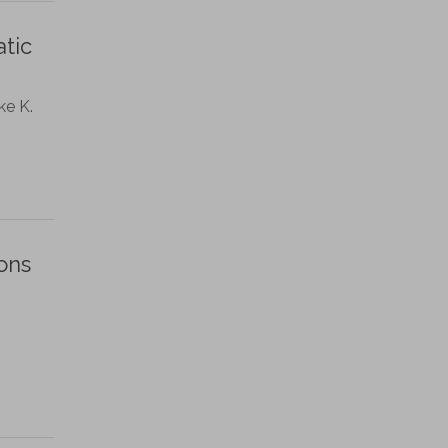
tic
ke K.
ions