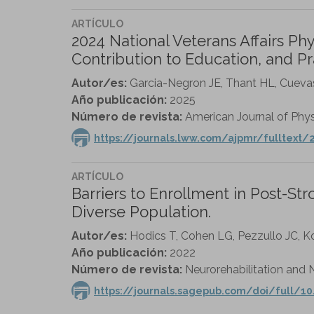
ARTÍCULO
2024 National Veterans Affairs P
Contribution to Education, and Pr
Autor/es:
Garcia-Negron JE, Thant HL, Cuevas
Año publicación:
2025
Número de revista:
American Journal of Physi
https://journals.lww.com/ajpmr/fulltext/
ARTÍCULO
Barriers to Enrollment in Post-Str
Diverse Population.
Autor/es:
Hodics T, Cohen LG, Pezzullo JC, 
Año publicación:
2022
Número de revista:
Neurorehabilitation and N
https://journals.sagepub.com/doi/full/1