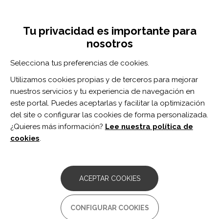
Pasar
Inicia sesión
Regístrate
al
UNA INICIATIVA DE:
Toggle
contenido
Tu privacidad es importante para
navigation
principal
nosotros
RECURSOS
Selecciona tus preferencias de cookies.
Utilizamos cookies propias y de terceros para mejorar
BUSCAR
nuestros servicios y tu experiencia de navegación en
este portal. Puedes aceptarlas y facilitar la optimización
del site o configurar las cookies de forma personalizada.
Inicio
capacidad para caminar
¿Quieres más información?
Lee nuestra política de
CAPACIDAD PARA CAMINAR
cookies
.
ARTÍCULO
Accelerated Trajectories of Walking
ACEPTAR COOKIES
Capacity Across the Adult Life Span in
Persons With Multiple Sclerosis: An
Underrecognized Challenge.
CONFIGURAR COOKIES