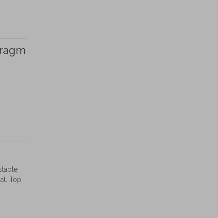
phragm
stable
al. Top