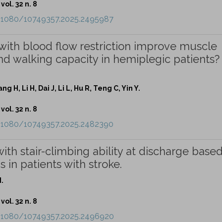
vol. 32 n. 8
0.1080/10749357.2025.2495987
with blood flow restriction improve muscle
nd walking capacity in hemiplegic patients?
 H, Li H, Dai J, Li L, Hu R, Teng C, Yin Y.
vol. 32 n. 8
0.1080/10749357.2025.2482390
with stair-climbing ability at discharge base
s in patients with stroke.
.
vol. 32 n. 8
0.1080/10749357.2025.2496920