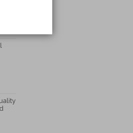
l
uality
ed