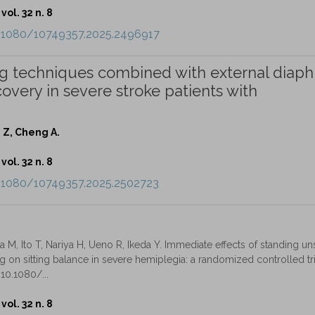
vol. 32 n. 8
0.1080/10749357.2025.2496917
hing techniques combined with external dia
overy in severe stroke patients with
i Z, Cheng A.
vol. 32 n. 8
0.1080/10749357.2025.2502723
 M, Ito T, Nariya H, Ueno R, Ikeda Y. Immediate effects of standing un
 on sitting balance in severe hemiplegia: a randomized controlled tri
 10.1080/...
vol. 32 n. 8