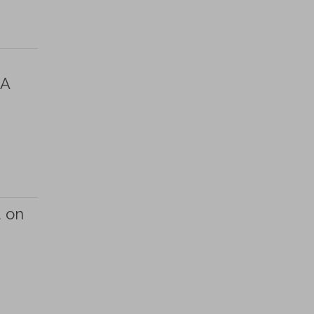
 A
d on