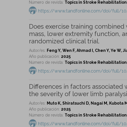
Número de revista:
Topics in Stroke Rehabilitation 
https://www.tandfonline.com/doi/full/1
Does exercise training combined 
mass, lower extremity function, a
randomized clinical trial.
Autor/es:
Feng Y, Wen F, Ahmad I, Chen Y, Ye W, Jiang
Año publicación:
2025
Número de revista:
Topics in Stroke Rehabilitation 
https://www.tandfonline.com/doi/full/1
Differences in factors associated 
the severity of lower limb paralysi
Autor/es:
Muto K, Shiratsuchi D, Nagai M, Kubota M
Año publicación:
2025
Número de revista:
Topics in Stroke Rehabilitation 
https://www.tandfonline.com/doi/full/1