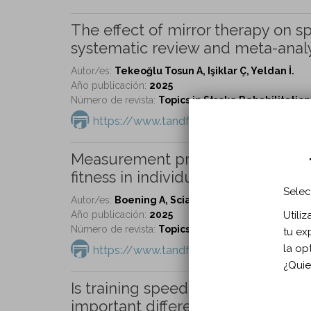
The effect of mirror therapy on spa
systematic review and meta-analy
Autor/es:
Tekeoğlu Tosun A, Işiklar Ç, Yeldan İ.
Año publicación:
2025
Número de revista:
Topics in Stroke Rehabilitation 
https://www.tandfonline.com/doi/full/1
Measurement properties of the 6-m
fitness in individuals with chronic 
Selec
Autor/es:
Boening A, Scianni AA, Avance J, Alva
Utili
Año publicación:
2025
Número de revista:
Topics in Stroke Rehabilitation 
tu ex
la op
https://www.tandfonline.com/doi/full/1
¿Quie
Is training speed an accurate pred
important difference in the six-mi