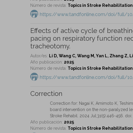
Número de revista:
Topics in Stroke Rehabilitation 
https://www.tandfonline.com/doi/full/1
Effects of active cycle of breat
pacing on respiratory function rec
tracheotomy.
Autor/es:
Li D, Wang C, Wang M, Yan L, Zhang Z, L
Año publicación:
2025
Número de revista:
Topics in Stroke Rehabilitation 
https://www.tandfonline.com/doi/full/1
Correction
Correction for: Nagai K, Amimoto K, Teshima
board intervention on the non-paralyzed leg
Stroke Rehabil. 2024 Jul;31(5):446-456. doi:
Año publicación:
2025
Número de revista:
Topics in Stroke Rehabilitation 