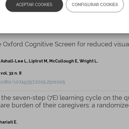
ACEPTAR COOKIES
CONFIGURAR COOKIES
ton SM, Reisman DS.
vol. 32 n. 8
0.1080/10749357.2025.2513260
e Oxford Cognitive Screen for reduced visua
shall-Lee L, Liptrot M, McCullough E, Wright L.
vol. 32 n. 8
0.1080/10749357.2025.2501005
the seven-step (7E) learning cycle on the q
 care burden of their caregivers: a randomiz
hariati E.