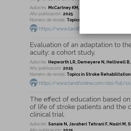
Autor/es:
McCartney KM, Boyne P, Pohlig RT, Mor
Año publicación:
2025
Número de revista:
Topics in Stroke Rehabilitation 
https://www.tandfonline.com/doi/full/1
Evaluation of an adaptation to th
acuity: a cohort study.
Autor/es:
Hepworth LR, Demeyere N, Helliwell B, A
Año publicación:
2025
Número de revista:
Topics in Stroke Rehabilitation 
https://www.tandfonline.com/doi/full/1
The effect of education based on 
of life of stroke patients and the
clinical trial.
Autor/es:
Sanaie N, Javaheri Tehrani F, Nasiri M, S
Año publicación:
2025