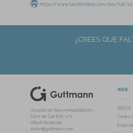
https://www.tandfonline.com/doi/full/1
¿CREES QUE FAL
WEB
kedIn
ann Instagram
SiiDON
Hospital de Neurorrehabilitación
Camí de Can Ruti, s/n
Centro 
08916 Badalona
Empode
siidon@guttmann.com