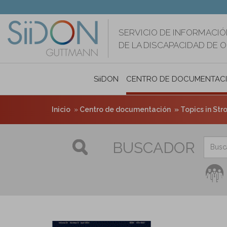
Pasar
al
contenido
SERVICIO DE INFORMACIÓ
principal
DE LA DISCAPACIDAD DE 
SiiDON
CENTRO DE DOCUMENTAC
Inicio
Centro de documentación
Topics in Stro
BUSCADOR