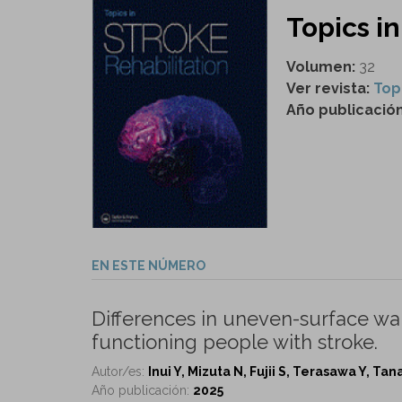
Topics in
Volumen:
32
Ver revista:
Top
Año publicació
EN ESTE NÚMERO
Differences in uneven-surface wal
functioning people with stroke.
Autor/es:
Inui Y, Mizuta N, Fujii S, Terasawa Y, Tan
Año publicación:
2025