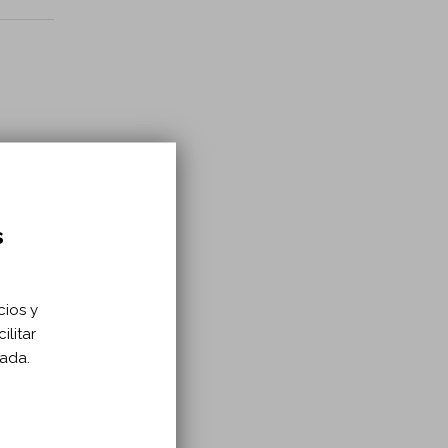
ry
s
cios y
ilitar
zada.
?