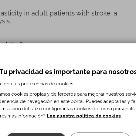
sticity in adult patients with stroke: a
sis.
vol. 32 n. 8
0.1080/10749357.2025.2509063
in step test for estimating cardiorespirato
Tu privacidad es importante para nosotro
stroke.
ciona tus preferencias de cookies.
renga MTM, Nascimento LR.
zamos cookies propias y de terceros para mejorar nuestros servi
vol. 32 n. 8
periencia de navegación en este portal. Puedes aceptarlas y fac
timización del site o configurar las cookies de forma personali
0.1080/10749357.2025.2494963
res más información?
Lee nuestra política de cookies
.
ictor of who attains a minimal clinically
nute walk test in people with chronic stroke