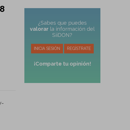
 8
¿Sabes que puedes
valorar
la información del
SiiDON?
INICIA SESIÓN
REGÍSTRATE
¡Comparte tu opinión!
w-