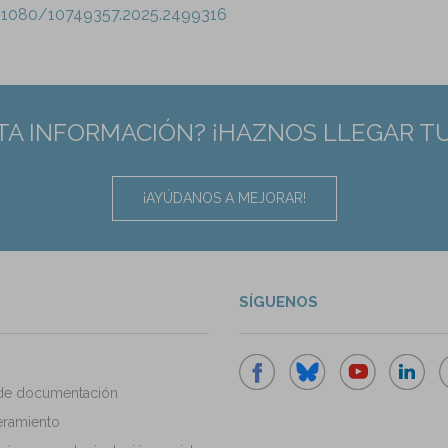
0.1080/10749357.2025.2499316
TA INFORMACIÓN? ¡HAZNOS LLEGAR T
¡AYÚDANOS A MEJORAR!
SÍGUENOS
de documentación
ramiento