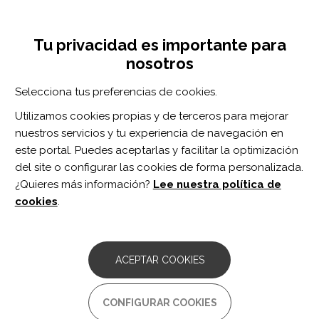
Pasar
Inicia sesión
Regístrate
al
UNA INICIATIVA DE:
Toggle
contenido
Tu privacidad es importante para
navigation
principal
nosotros
Inicio
Centro de documentación
Revista “Sobre ruedas” num.76
Selecciona tus preferencias de cookies.
BUSCADOR
Utilizamos cookies propias y de terceros para mejorar
nuestros servicios y tu experiencia de navegación en
BUSCAR
este portal. Puedes aceptarlas y facilitar la optimización
del site o configurar las cookies de forma personalizada.
¿Quieres más información?
Lee nuestra política de
Acceso profesionales
cookies
.
Acceso general
ACEPTAR COOKIES
Revista “Sobre
CONFIGURAR COOKIES