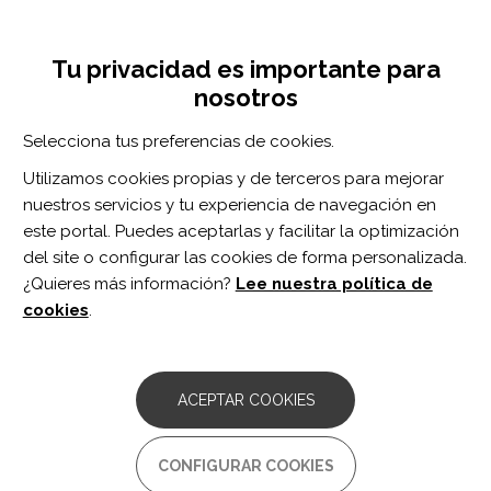
Pasar
Inicia sesión
Regístrate
al
UNA INICIATIVA DE:
Toggle
contenido
Tu privacidad es importante para
navigation
principal
nosotros
Inicio
Centro de documentación
The Therapeutic Effect of Transcranial Magnetic Stimulation on Post-stroke Aphasia and the Optimal Treatment Parameters: A Meta-analysis.
Selecciona tus preferencias de cookies.
BUSCADOR
Utilizamos cookies propias y de terceros para mejorar
nuestros servicios y tu experiencia de navegación en
BUSCAR
este portal. Puedes aceptarlas y facilitar la optimización
del site o configurar las cookies de forma personalizada.
¿Quieres más información?
Lee nuestra política de
Acceso profesionales
cookies
.
Acceso general
ACEPTAR COOKIES
The Therapeutic Effect of
CONFIGURAR COOKIES
Transcranial Magnetic