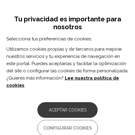
Pasar
Inicia sesión
Regístrate
al
UNA INICIATIVA DE:
Toggle
contenido
Tu privacidad es importante para
navigation
principal
nosotros
RECURSOS
Selecciona tus preferencias de cookies.
Utilizamos cookies propias y de terceros para mejorar
BUSCAR
nuestros servicios y tu experiencia de navegación en
este portal. Puedes aceptarlas y facilitar la optimización
del site o configurar las cookies de forma personalizada.
Inicio
lenguaje
¿Quieres más información?
Lee nuestra política de
LENGUAJE
cookies
.
ARTÍCULO
An exploration of aphasia therapy
ACEPTAR COOKIES
dosage in the first six months of stroke
recovery.
CONFIGURAR COOKIES
Autor/es:
Brogan E, Ciccone N, Godecke E.