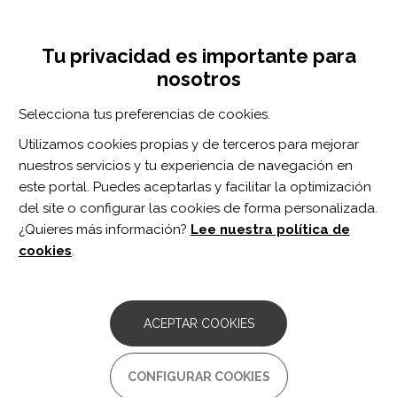
Pasar
Inicia sesión
Regístrate
al
UNA INICIATIVA DE:
Toggle
contenido
Tu privacidad es importante para
navigation
principal
nosotros
Inicio
Centro de documentación
Stroke Recovery During the COVID-19 Pandemic: A Position Paper on Recommendations for Rehabilitation.
Selecciona tus preferencias de cookies.
BUSCADOR
Utilizamos cookies propias y de terceros para mejorar
nuestros servicios y tu experiencia de navegación en
BUSCAR
este portal. Puedes aceptarlas y facilitar la optimización
del site o configurar las cookies de forma personalizada.
¿Quieres más información?
Lee nuestra política de
Acceso profesionales
cookies
.
Acceso general
ACEPTAR COOKIES
Stroke Recovery During the
CONFIGURAR COOKIES
COVID-19 Pandemic: A