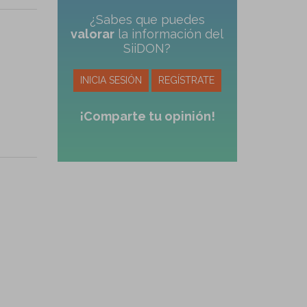
¿Sabes que puedes
valorar
la información del
SiiDON?
INICIA SESIÓN
REGÍSTRATE
¡Comparte tu opinión!