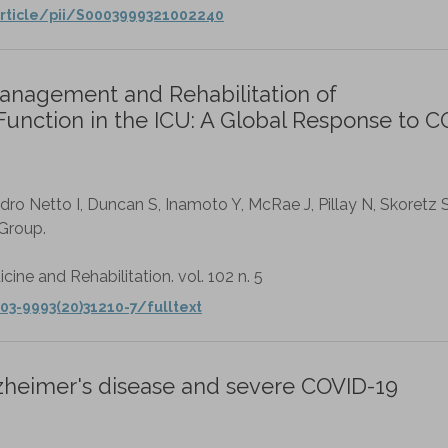
rticle/pii/S0003999321002240
anagement and Rehabilitation of
nction in the ICU: A Global Response to C
o Netto I, Duncan S, Inamoto Y, McRae J, Pillay N, Skoretz 
Group.
cine and Rehabilitation. vol. 102 n. 5
03-9993(20)31210-7/fulltext
lzheimer's disease and severe COVID-19