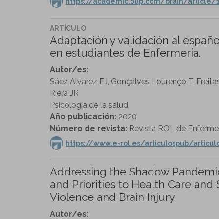
https://academic.oup.com/brain/article
ARTÍCULO
Adaptación y validación al españ
en estudiantes de Enfermería.
Autor/es:
Sáez Alvarez EJ, Gonçalves Lourenço T, Freita
Riera JR
Psicología de la salud
Año publicación:
2020
Número de revista:
Revista ROL de Enfermer
https://www.e-rol.es/articulospub/articul
Addressing the Shadow Pandemic:
and Priorities to Health Care and
Violence and Brain Injury.
Autor/es: