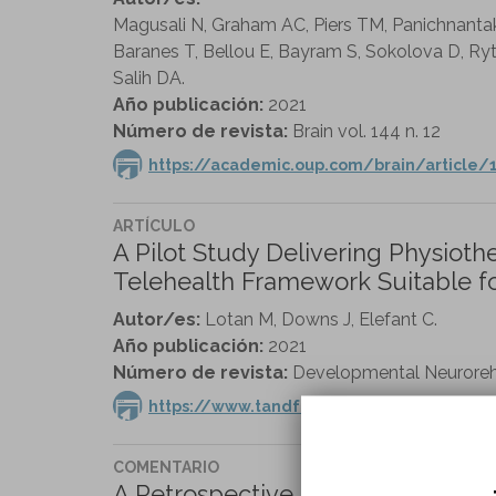
Magusali N, Graham AC, Piers TM, Panichnantak
Baranes T, Bellou E, Bayram S, Sokolova D, Ryt
Salih DA.
Año publicación:
2021
Número de revista:
Brain vol. 144 n. 12
https://academic.oup.com/brain/article
ARTÍCULO
A Pilot Study Delivering Physiot
Telehealth Framework Suitable f
Autor/es:
Lotan M, Downs J, Elefant C.
Año publicación:
2021
Número de revista:
Developmental Neurorehab
https://www.tandfonline.com/doi/full/10
COMENTARIO
A Retrospective Quality Improve