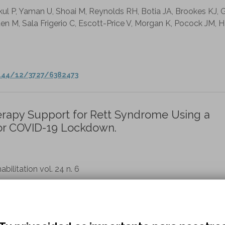
ul P, Yaman U, Shoai M, Reynolds RH, Botia JA, Brookes KJ, 
en M, Sala Frigerio C, Escott-Price V, Morgan K, Pocock JM, H
/144/12/3727/6382473
herapy Support for Rett Syndrome Using a
or COVID-19 Lockdown.
ilitation vol. 24 n. 6
.1080/17518423.2021.1914762
ment Study to Describe Operational Manag