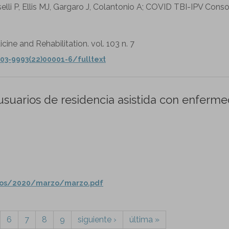
elli P, Ellis MJ, Gargaro J, Colantonio A; COVID TBI-IPV Conso
cine and Rehabilitation. vol. 103 n. 7
03-9993(22)00001-6/fulltext
usuarios de residencia asistida con enferm
ados/2020/marzo/marzo.pdf
6
7
8
9
siguiente ›
última »