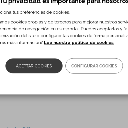
Tu privacidad es importante para nosotro
itation Facility During the COVID-19 Pandemi
ciona tus preferencias de cookies.
zamos cookies propias y de terceros para mejorar nuestros servi
ck E, Alexandrou S, Rider E, Bogosian C, Norton J, Pacheco 
periencia de navegación en este portal. Puedes aceptarlas y fac
timización del site o configurar las cookies de forma personali
res más información?
Lee nuestra política de cookies
.
cine and Rehabilitation. vol. 102 n. 12
03-9993(21)00524-4/fulltext
ACEPTAR COOKIES
CONFIGURAR COOKIES
isorders in COVID-19: potential mechanisms 