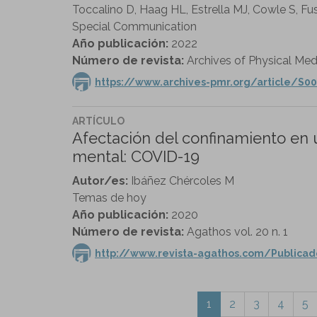
Toccalino D, Haag HL, Estrella MJ, Cowle S, Fus
Special Communication
Año publicación:
2022
Número de revista:
Archives of Physical Medi
https://www.archives-pmr.org/article/S00
ARTÍCULO
Afectación del confinamiento en 
mental: COVID-19
Autor/es:
Ibáñez Chércoles M
Temas de hoy
Año publicación:
2020
Número de revista:
Agathos vol. 20 n. 1
http://www.revista-agathos.com/Public
1
2
3
4
5