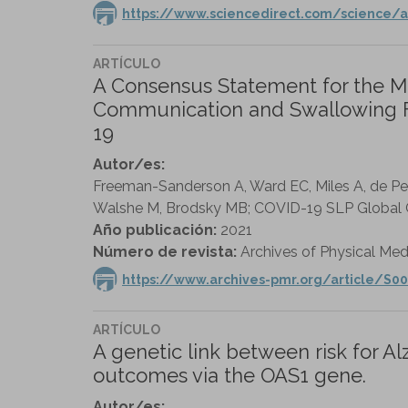
https://www.sciencedirect.com/science/a
ARTÍCULO
A Consensus Statement for the M
Communication and Swallowing Fu
19
Autor/es:
Freeman-Sanderson A, Ward EC, Miles A, de Pedr
Walshe M, Brodsky MB; COVID-19 SLP Global 
Año publicación:
2021
Número de revista:
Archives of Physical Medi
https://www.archives-pmr.org/article/S00
ARTÍCULO
A genetic link between risk for A
outcomes via the OAS1 gene.
Autor/es: