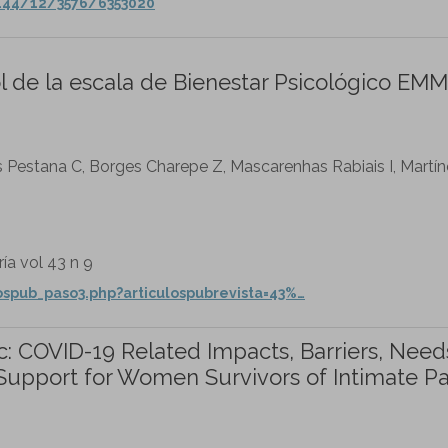
/144/12/3576/6353020
ol de la escala de Bienestar Psicológico EM
s Pestana C, Borges Charepe Z, Mascarenhas Rabiais I, Martí
ía vol 43 n 9
ospub_paso3.php?articulospubrevista=43%…
 COVID-19 Related Impacts, Barriers, Need
 Support for Women Survivors of Intimate Pa