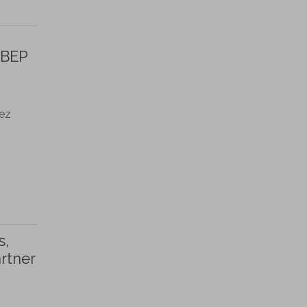
MBEP
nez
s,
rtner