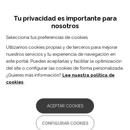
Pasar
Inicia sesión
Regístrate
al
UNA INICIATIVA DE:
Toggle
contenido
Tu privacidad es importante para
navigation
principal
nosotros
Inicio
Centro de documentación
Response to text-based social cues in the formation of causal attributions in adults with traumatic brain injury.
Selecciona tus preferencias de cookies.
BUSCADOR
Utilizamos cookies propias y de terceros para mejorar
nuestros servicios y tu experiencia de navegación en
BUSCAR
este portal. Puedes aceptarlas y facilitar la optimización
del site o configurar las cookies de forma personalizada.
¿Quieres más información?
Lee nuestra política de
Acceso profesionales
cookies
.
Acceso general
ACEPTAR COOKIES
Response to text-based
CONFIGURAR COOKIES
social cues in the formation of