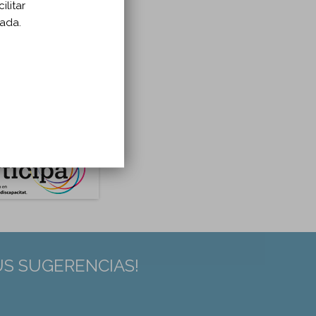
ilitar
zada.
US SUGERENCIAS!