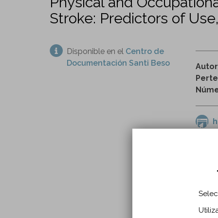
Physical and Occupation
Stroke: Predictors of Use
Disponible en el
Centro de
Documentación Santi Beso
Auto
Perte
Númer
h
contin
accide
Selec
INFO
Utili