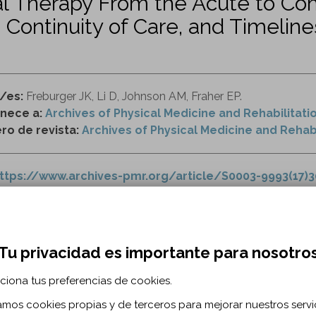
al Therapy From the Acute to Co
, Continuity of Care, and Timeline
r/es:
Freburger JK, Li D, Johnson AM, Fraher EP.
nece a:
Archives of Physical Medicine and Rehabilitati
o de revista:
Archives of Physical Medicine and Rehabil
ttps://www.archives-pmr.org/article/S0003-9993(17)3
uidad de la atención del paciente
asistencia sanitaria
terapeutas o
nte cerebrovascular
Tu privacidad es importante para nosotro
ciona tus preferencias de cookies.
RMACIÓN BIBLIOGRÁFICA
zamos cookies propias y de terceros para mejorar nuestros servi