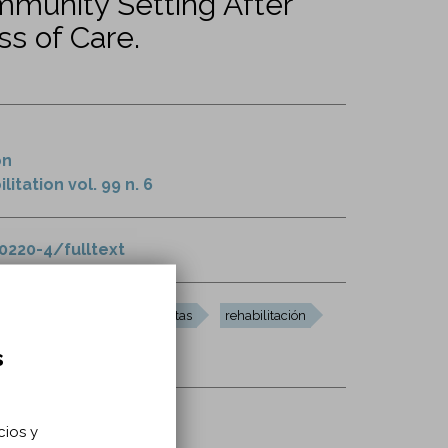
mmunity Setting After
ss of Care.
on
itation vol. 99 n. 6
0220-4/fulltext
cupacionales
fisioterapeutas
rehabilitación
s
cios y