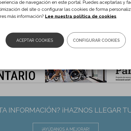
ublicación:
2018
periencia de navegación en este portal. Puedes aceptarlas y fac
ch Phys Med Rehabil. 2018;99(6)
timización del site o configurar las cookies de forma personali
 de documento:
Artículo
res más información?
Lee nuestra política de cookies
.
ma documento:
Inglés
as:
1077–1089.e7
0.1016/j.apmr.2017.03.007
ACEPTAR COOKIES
CONFIGURAR COOKIES
:
28389108
TA INFORMACIÓN? ¡HAZNOS LLEGAR T
¡AYÚDANOS A MEJORAR!