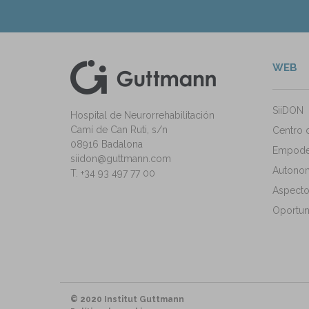
WEB
kedIn
ann Instagram
SiiDON
Hospital de Neurorrehabilitación
Camí de Can Ruti, s/n
Centro 
08916 Badalona
Empode
siidon@guttmann.com
Autonomí
T. +34 93 497 77 00
Aspecto
Oportun
© 2020 Institut Guttmann