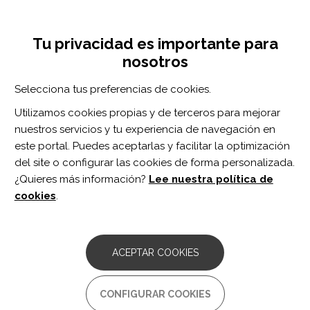
Pasar
Inicia sesión
Regístrate
al
UNA INICIATIVA DE:
Toggle
contenido
Tu privacidad es importante para
navigation
principal
nosotros
Inicio
Centro de documentación
Pharmacological Treatment of Agitation and/or Aggression in Patients With Traumatic Brain Injury: A Systematic Review of Reviews.
Selecciona tus preferencias de cookies.
BUSCADOR
Utilizamos cookies propias y de terceros para mejorar
nuestros servicios y tu experiencia de navegación en
BUSCAR
este portal. Puedes aceptarlas y facilitar la optimización
del site o configurar las cookies de forma personalizada.
¿Quieres más información?
Lee nuestra política de
Acceso profesionales
cookies
.
Acceso general
ACEPTAR COOKIES
Pharmacological Treatment of
CONFIGURAR COOKIES
Agitation and/or Aggression in