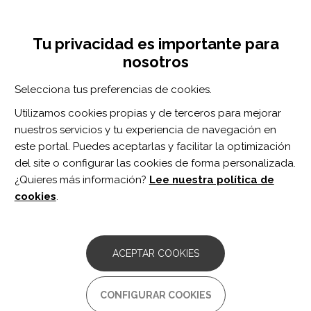
Pasar
Inicia sesión
Regístrate
al
UNA INICIATIVA DE:
Toggle
contenido
Tu privacidad es importante para
navigation
principal
nosotros
Inicio
Centro de documentación
Journal of Head Trauma Rehabilitation vol. 36 n. 4
Selecciona tus preferencias de cookies.
BUSCADOR
Utilizamos cookies propias y de terceros para mejorar
nuestros servicios y tu experiencia de navegación en
BUSCAR
este portal. Puedes aceptarlas y facilitar la optimización
del site o configurar las cookies de forma personalizada.
¿Quieres más información?
Lee nuestra política de
Acceso profesionales
cookies
.
Acceso general
ACEPTAR COOKIES
Journal of Head
CONFIGURAR COOKIES