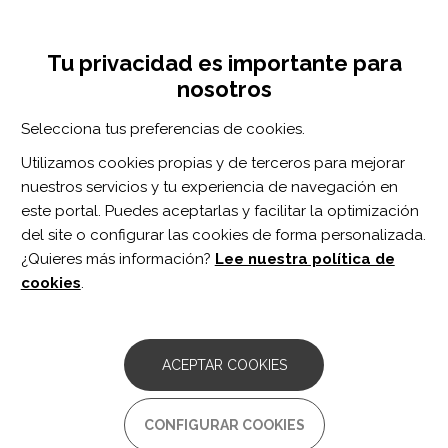
Pasar
Inicia sesión
Regístrate
al
UNA INICIATIVA DE:
Toggle
contenido
Tu privacidad es importante para
navigation
principal
nosotros
Inicio
Centro de documentación
Percepción sobre el entorno virtual de aprendizaje y la presencia social en estudiantes de Fisioterapia durante la pandemia de COVID- 19
Selecciona tus preferencias de cookies.
BUSCADOR
Utilizamos cookies propias y de terceros para mejorar
nuestros servicios y tu experiencia de navegación en
BUSCAR
este portal. Puedes aceptarlas y facilitar la optimización
del site o configurar las cookies de forma personalizada.
¿Quieres más información?
Lee nuestra política de
Acceso profesionales
cookies
.
Acceso general
ACEPTAR COOKIES
Percepción sobre el entorno
CONFIGURAR COOKIES
virtual de aprendizaje y la