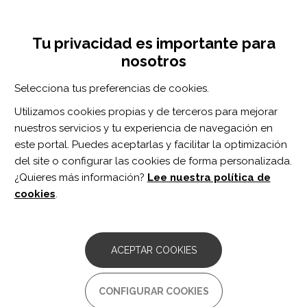
Pasar
Inicia sesión
Regístrate
al
UNA INICIATIVA DE:
Toggle
contenido
Tu privacidad es importante para
navigation
principal
nosotros
Inicio
Centro de documentación
Inteligencia artificial confiable y su uso en salud
Selecciona tus preferencias de cookies.
BUSCADOR
Utilizamos cookies propias y de terceros para mejorar
nuestros servicios y tu experiencia de navegación en
BUSCAR
este portal. Puedes aceptarlas y facilitar la optimización
del site o configurar las cookies de forma personalizada.
¿Quieres más información?
Lee nuestra política de
Acceso profesionales
cookies
.
Acceso general
ACEPTAR COOKIES
Inteligencia artificial confiable
CONFIGURAR COOKIES
y su uso en salud