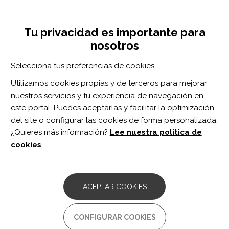
Pasar
Inicia sesión
Regístrate
al
UNA INICIATIVA DE:
Toggle
contenido
Tu privacidad es importante para
navigation
principal
nosotros
Inicio
Centro de documentación
Hemorrhagic cerebral small vessel disease caused by a novel mutation in 3′ UTR of collagen type IV alpha 1
Selecciona tus preferencias de cookies.
BUSCADOR
Utilizamos cookies propias y de terceros para mejorar
nuestros servicios y tu experiencia de navegación en
BUSCAR
este portal. Puedes aceptarlas y facilitar la optimización
del site o configurar las cookies de forma personalizada.
¿Quieres más información?
Lee nuestra política de
Acceso profesionales
cookies
.
Acceso general
ACEPTAR COOKIES
Hemorrhagic cerebral small
CONFIGURAR COOKIES
vessel disease caused by a