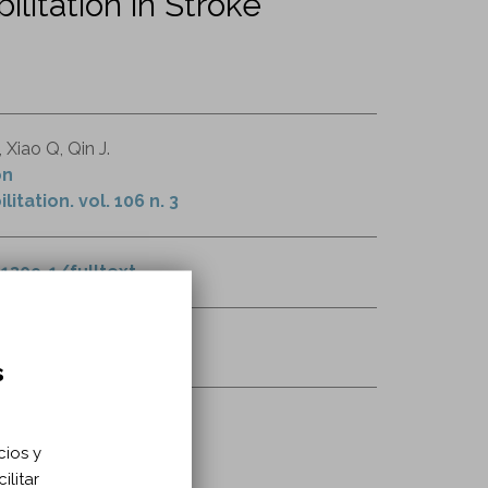
itation in Stroke
 Xiao Q, Qin J.
on
tation. vol. 106 n. 3
1309-1/fulltext
ular
videojuego
s
cios y
ilitar