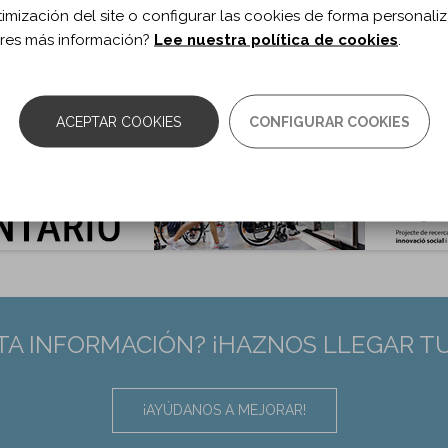
timización del site o configurar las cookies de forma personali
 de documento:
Artículo
res más información?
Lee nuestra política de cookies
.
ma documento:
Inglés
as:
342-350
0.1016/j.apmr.2024.10.005
:
39491573
ACEPTAR COOKIES
CONFIGURAR COOKIES
TA INFORMACIÓN? ¡HAZNOS LLEGAR T
¡AYÚDANOS A MEJORAR!