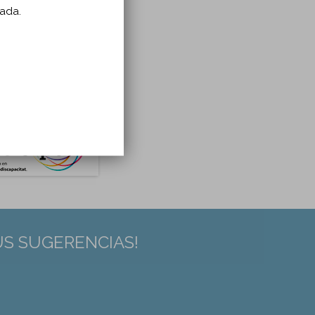
zada.
US SUGERENCIAS!