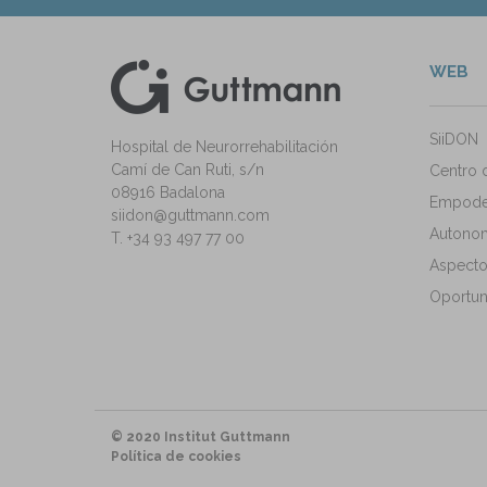
WEB
kedIn
ann Instagram
SiiDON
Hospital de Neurorrehabilitación
Camí de Can Ruti, s/n
Centro 
08916 Badalona
Empode
siidon@guttmann.com
Autonomí
T. +34 93 497 77 00
Aspecto
Oportun
© 2020 Institut Guttmann
Política de cookies