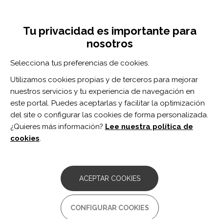
Pasar
Inicia sesión
Regístrate
al
UNA INICIATIVA DE:
Toggle
contenido
Tu privacidad es importante para
navigation
principal
nosotros
Inicio
Centro de documentación
Archives of Physical Medicine and Rehabilitation. vol. 106 n. 3
Selecciona tus preferencias de cookies.
BUSCADOR
Utilizamos cookies propias y de terceros para mejorar
nuestros servicios y tu experiencia de navegación en
BUSCAR
este portal. Puedes aceptarlas y facilitar la optimización
del site o configurar las cookies de forma personalizada.
¿Quieres más información?
Lee nuestra política de
Acceso profesionales
cookies
.
Acceso general
ACEPTAR COOKIES
Archives of Physical
CONFIGURAR COOKIES