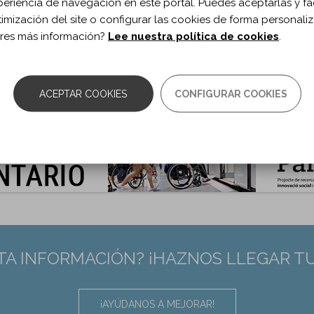
periencia de navegación en este portal. Puedes aceptarlas y fac
uroRehabilitation. 2016;38(2)
timización del site o configurar las cookies de forma personali
 de documento:
Artículo
res más información?
Lee nuestra política de cookies
.
ma documento:
Inglés
as:
183-190
0.3233/NRE-161309
ACEPTAR COOKIES
CONFIGURAR COOKIES
:
26923357
TA INFORMACIÓN? ¡HAZNOS LLEGAR T
¡AYÚDANOS A MEJORAR!