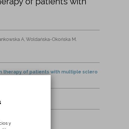
herapy of patients with
, Jankowska A, Woldańska-Okońska M.
n therapy of patients with multiple sclero
s
cios y