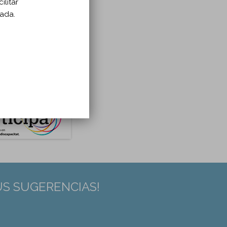
ilitar
zada.
US SUGERENCIAS!