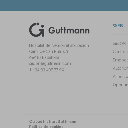
WEB
kedIn
ann Instagram
SiiDON
Hospital de Neurorrehabilitación
Camí de Can Ruti, s/n
Centro 
08916 Badalona
Empode
siidon@guttmann.com
Autonomí
T. +34 93 497 77 00
Aspecto
Oportun
© 2020 Institut Guttmann
Política de cookies