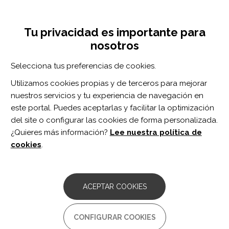
Pasar
Inicia sesión
Regístrate
al
UNA INICIATIVA DE:
Toggle
contenido
Tu privacidad es importante para
navigation
principal
nosotros
Inicio
Centro de documentación
NeuroRehabilitation vol. 38 n. 2
Selecciona tus preferencias de cookies.
BUSCADOR
Utilizamos cookies propias y de terceros para mejorar
nuestros servicios y tu experiencia de navegación en
BUSCAR
este portal. Puedes aceptarlas y facilitar la optimización
del site o configurar las cookies de forma personalizada.
¿Quieres más información?
Lee nuestra política de
Acceso profesionales
cookies
.
Acceso general
ACEPTAR COOKIES
NeuroRehabilitation
CONFIGURAR COOKIES