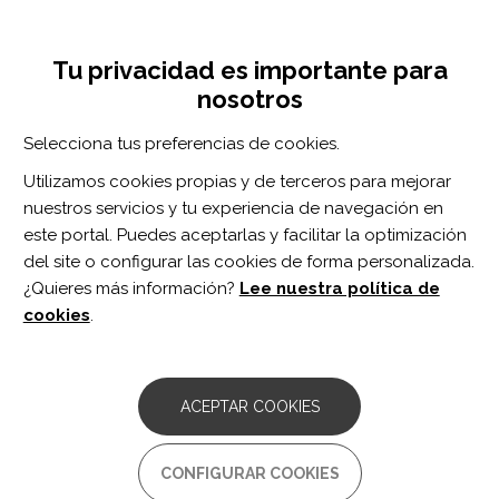
Pasar
Inicia sesión
Regístrate
al
UNA INICIATIVA DE:
Toggle
contenido
Tu privacidad es importante para
navigation
principal
nosotros
RECURSOS
Selecciona tus preferencias de cookies.
Utilizamos cookies propias y de terceros para mejorar
BUSCAR
nuestros servicios y tu experiencia de navegación en
este portal. Puedes aceptarlas y facilitar la optimización
del site o configurar las cookies de forma personalizada.
Inicio
Aspectos legales
Normativa
Legislación internacional
¿Quieres más información?
Lee nuestra política de
cookies
.
Inicie sesión
o
regístrese
para valorar el recurso o
enviar comentarios
ACEPTAR COOKIES
Ley de 17-10-2002 de garantía
CONFIGURAR COOKIES