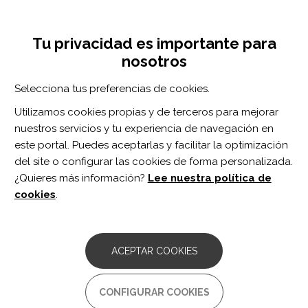
Pasar
Inicia sesión
Regístrate
al
UNA INICIATIVA DE:
Toggle
contenido
Tu privacidad es importante para
navigation
principal
nosotros
RECURSOS
Selecciona tus preferencias de cookies.
Utilizamos cookies propias y de terceros para mejorar
BUSCAR
nuestros servicios y tu experiencia de navegación en
este portal. Puedes aceptarlas y facilitar la optimización
del site o configurar las cookies de forma personalizada.
Inicio
Empoderamiento
Ayuda mutua y asociacionismo
¿Quieres más información?
Lee nuestra política de
cookies
.
Inicie sesión
o
regístrese
para valorar el recurso o
enviar comentarios
ACEPTAR COOKIES
Asociación Cubana de Limitados
CONFIGURAR COOKIES