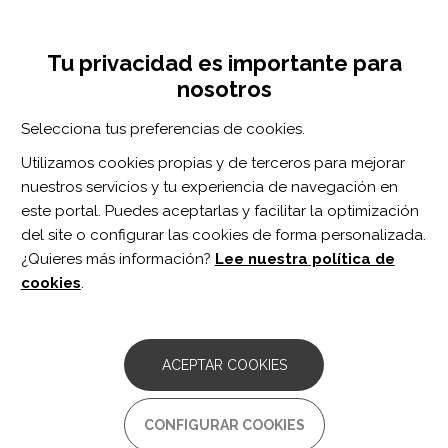
Pasar
Inicia sesión
Regístrate
al
UNA INICIATIVA DE:
Toggle
contenido
Tu privacidad es importante para
navigation
principal
nosotros
Inicio
Centro de documentación
Developmental Neurorehabilitation vol. 21 n. 4
Selecciona tus preferencias de cookies.
BUSCADOR
Utilizamos cookies propias y de terceros para mejorar
nuestros servicios y tu experiencia de navegación en
BUSCAR
este portal. Puedes aceptarlas y facilitar la optimización
del site o configurar las cookies de forma personalizada.
¿Quieres más información?
Lee nuestra política de
Acceso profesionales
cookies
.
Acceso general
ACEPTAR COOKIES
Developmental
CONFIGURAR COOKIES