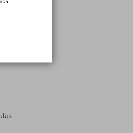
zada.
ulus: