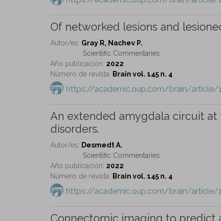
Of networked lesions and lesione
Autor/es:
Gray R, Nachev P.
Scientific Commentaries
Año publicación:
2022
Número de revista:
Brain vol. 145 n. 4
https://academic.oup.com/brain/articl
An extended amygdala circuit at t
disorders.
Autor/es:
Desmedt A.
Scientific Commentaries
Año publicación:
2022
Número de revista:
Brain vol. 145 n. 4
https://academic.oup.com/brain/articl
Connectomic imaging to predict a