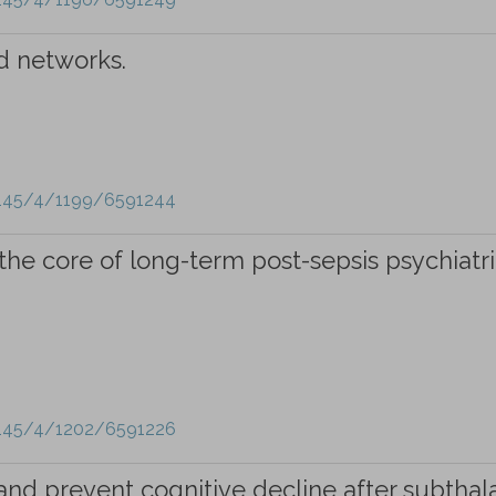
d networks.
e/145/4/1199/6591244
he core of long-term post-sepsis psychiatr
e/145/4/1202/6591226
nd prevent cognitive decline after subtha