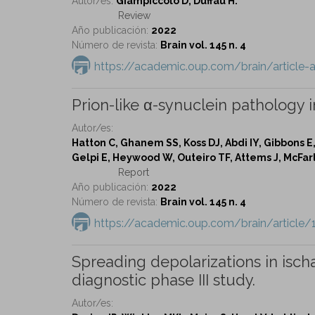
Autor/es:
Giampiccolo D, Duffau H.
Review
Año publicación:
2022
Número de revista:
Brain vol. 145 n. 4
https://academic.oup.com/brain/article
Prion-like α-synuclein pathology i
Autor/es:
Hatton C, Ghanem SS, Koss DJ, Abdi IY, Gibbons E
Gelpi E, Heywood W, Outeiro TF, Attems J, McFarl
Report
Año publicación:
2022
Número de revista:
Brain vol. 145 n. 4
https://academic.oup.com/brain/articl
Spreading depolarizations in isc
diagnostic phase III study.
Autor/es: