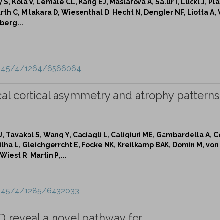
 S, Kola V, Lemale CL, Kang EJ, Maslarova A, Salur I, Lückl J, Pla
urth C, Milakara D, Wiesenthal D, Hecht N, Dengler NF, Liotta A, 
berg...
e/145/4/1264/6566064
al cortical asymmetry and atrophy patterns
J, Tavakol S, Wang Y, Caciagli L, Caligiuri ME, Gambardella A, 
ilha L, Gleichgerrcht E, Focke NK, Kreilkamp BAK, Domin M, von
est R, Martin P,...
e/145/4/1285/6432033
D reveal a novel pathway for