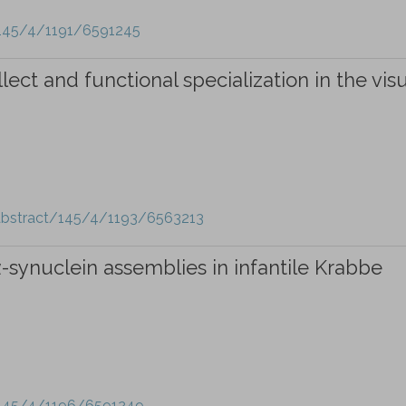
/145/4/1191/6591245
lect and functional specialization in the vis
-abstract/145/4/1193/6563213
-synuclein assemblies in infantile Krabbe
e/145/4/1196/6591249