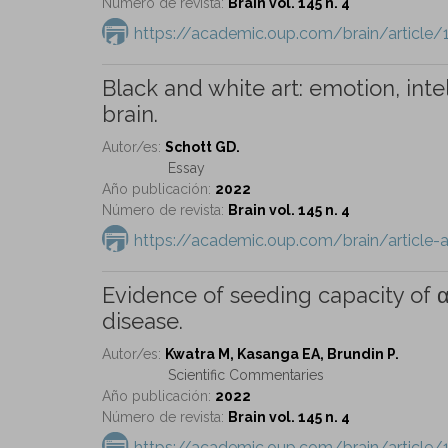
Número de revista:
Brain vol. 145 n. 4
https://academic.oup.com/brain/article
Black and white art: emotion, intel
brain.
Autor/es:
Schott GD.
Essay
Año publicación:
2022
Número de revista:
Brain vol. 145 n. 4
https://academic.oup.com/brain/article
Evidence of seeding capacity of α
disease.
Autor/es:
Kwatra M, Kasanga EA, Brundin P.
Scientific Commentaries
Año publicación:
2022
Número de revista:
Brain vol. 145 n. 4
https://academic.oup.com/brain/articl