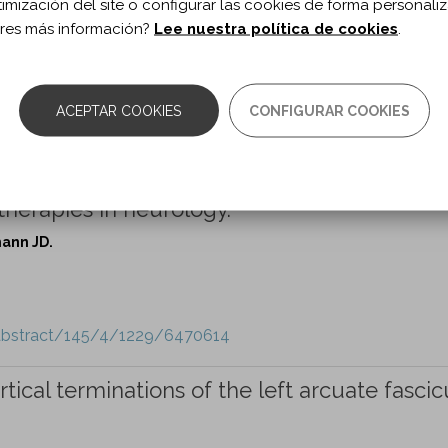
roke recovery: shifting the paradigm from
timización del site o configurar las cookies de forma personali
res más información?
Lee nuestra política de cookies
.
ACEPTAR COOKIES
CONFIGURAR COOKIES
-abstract/145/4/1211/6473909
herapies in neurology.
ann JD.
-abstract/145/4/1229/6470614
ical terminations of the left arcuate fascic