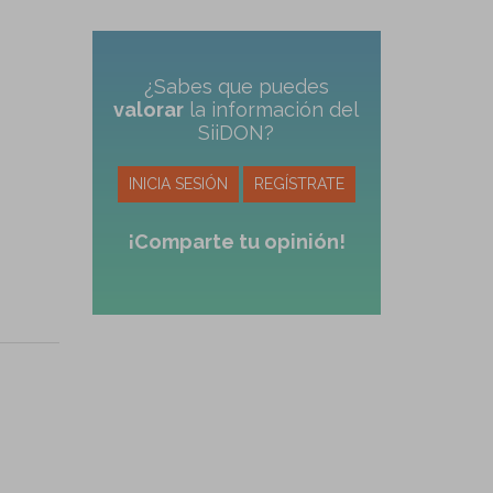
¿Sabes que puedes
valorar
la información del
SiiDON?
INICIA SESIÓN
REGÍSTRATE
¡Comparte tu opinión!