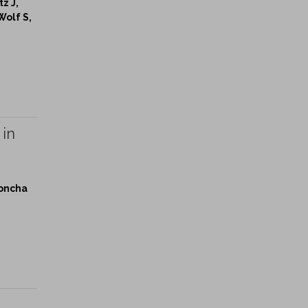
tz J,
Wolf S,
 in
Concha