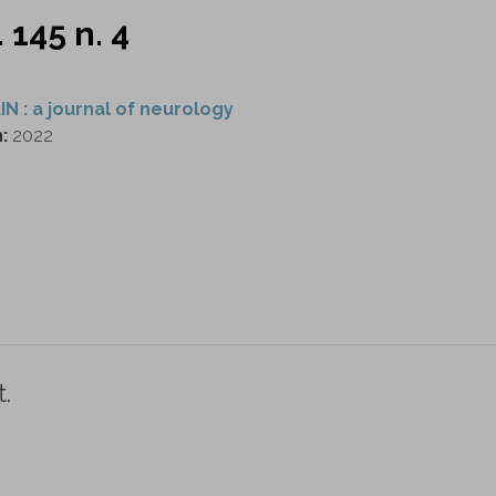
. 145 n. 4
IN : a journal of neurology
n:
2022
.