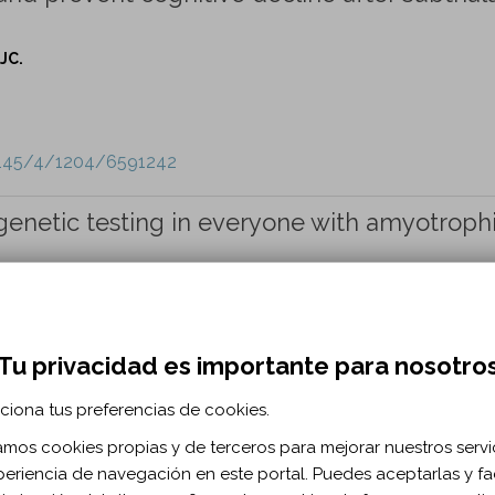
JC.
e/145/4/1204/6591242
 genetic testing in everyone with amyotroph
 A, van den Berg LH, Van Damme P, Al-Chalabi A, Lillo P, Andrew
Tu privacidad es importante para nosotro
ciona tus preferencias de cookies.
e/145/4/1207/6501632
zamos cookies propias y de terceros para mejorar nuestros servi
periencia de navegación en este portal. Puedes aceptarlas y fac