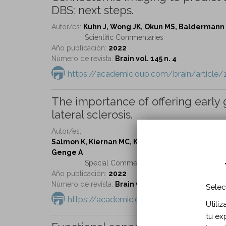
DBS: next steps.
Autor/es:
Kuhn J, Wong JK, Okun MS, Baldermann 
Scientific Commentaries
Año publicación:
2022
Número de revista:
Brain vol. 145 n. 4
https://academic.oup.com/brain/articl
The importance of offering early
lateral sclerosis.
Autor/es:
Salmon K, Kiernan MC, Kim SH, Andersen PM, Chio
Genge A
Special Commentary
Año publicación:
2022
Número de revista:
Brain vol. 145 n. 4
Selec
https://academic.oup.com/brain/articl
Utili
tu ex