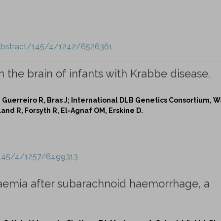
-abstract/145/4/1242/6526361
n the brain of infants with Krabbe disease.
, Guerreiro R, Bras J; International DLB Genetics Consortium, W
and R, Forsyth R, El-Agnaf OM, Erskine D.
e/145/4/1257/6499313
haemia after subarachnoid haemorrhage, a