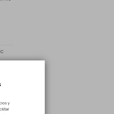
ic
s JA,
s
cios y
ilitar