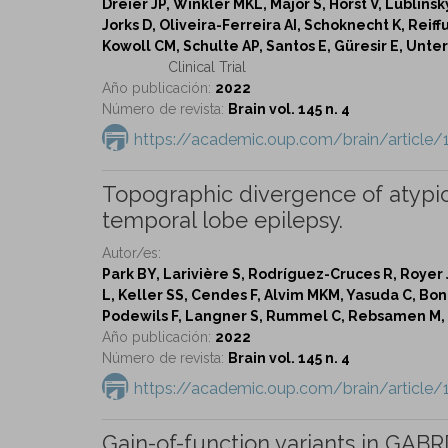
Dreier JP, Winkler MKL, Major S, Horst V, Lublinsky
Jorks D, Oliveira-Ferreira AI, Schoknecht K, Reiff
Kowoll CM, Schulte AP, Santos E, Güresir E, Unter
Clinical Trial
Año publicación:
2022
Número de revista:
Brain vol. 145 n. 4
https://academic.oup.com/brain/articl
Topographic divergence of atypic
temporal lobe epilepsy.
Autor/es:
Park BY, Larivière S, Rodríguez-Cruces R, Royer 
L, Keller SS, Cendes F, Alvim MKM, Yasuda C, Bon
Podewils F, Langner S, Rummel C, Rebsamen M, Wi
Año publicación:
2022
Número de revista:
Brain vol. 145 n. 4
https://academic.oup.com/brain/articl
Gain-of-function variants in GABR