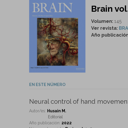
Brain vol
Volumen:
145
Ver revista:
BRA
Año publicació
EN ESTE NÚMERO
Neural control of hand movement
Autor/es:
Husain M.
Editorial
Año publicación:
2022