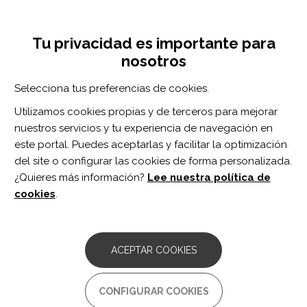
Pasar
Inicia sesión
Regístrate
al
UNA INICIATIVA DE:
Toggle
contenido
Tu privacidad es importante para
navigation
principal
nosotros
Inicio
Centro de documentación
American Journal of Physical Medicine & Rehabilitation vol. 101 n. 10
Selecciona tus preferencias de cookies.
BUSCADOR
Utilizamos cookies propias y de terceros para mejorar
nuestros servicios y tu experiencia de navegación en
BUSCAR
este portal. Puedes aceptarlas y facilitar la optimización
del site o configurar las cookies de forma personalizada.
¿Quieres más información?
Lee nuestra política de
Acceso profesionales
cookies
.
Acceso general
ACEPTAR COOKIES
American Journal of
CONFIGURAR COOKIES