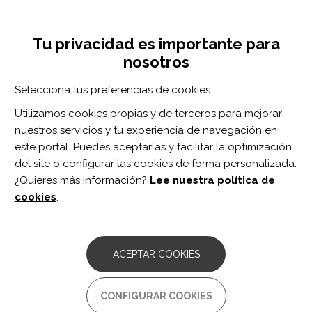
Pasar
Inicia sesión
Regístrate
al
UNA INICIATIVA DE:
Toggle
contenido
Tu privacidad es importante para
navigation
principal
nosotros
Inicio
Centro de documentación
Topics in Stroke Rehabilitation vol. 32 n. 2
Selecciona tus preferencias de cookies.
BUSCADOR
Utilizamos cookies propias y de terceros para mejorar
nuestros servicios y tu experiencia de navegación en
BUSCAR
este portal. Puedes aceptarlas y facilitar la optimización
del site o configurar las cookies de forma personalizada.
¿Quieres más información?
Lee nuestra política de
Acceso profesionales
cookies
.
Acceso general
ACEPTAR COOKIES
Topics in Stroke
CONFIGURAR COOKIES