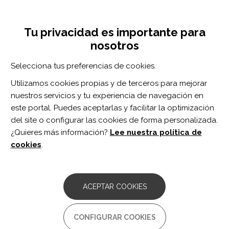
Pasar
Inicia sesión
Regístrate
al
UNA INICIATIVA DE:
Toggle
contenido
Tu privacidad es importante para
navigation
principal
nosotros
Inicio
Centro de documentación
Topics in Stroke Rehabilitation vol. 29 n. 3
Selecciona tus preferencias de cookies.
BUSCADOR
Utilizamos cookies propias y de terceros para mejorar
nuestros servicios y tu experiencia de navegación en
BUSCAR
este portal. Puedes aceptarlas y facilitar la optimización
del site o configurar las cookies de forma personalizada.
¿Quieres más información?
Lee nuestra política de
Acceso profesionales
cookies
.
Acceso general
ACEPTAR COOKIES
Topics in Stroke
CONFIGURAR COOKIES