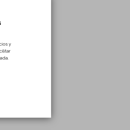
s
s
cios y
ilitar
zada.
n