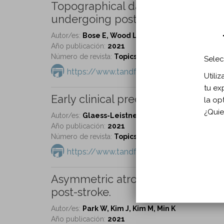
Topographical data analysis to ide
undergoing post-acute rehabilitat
Autor/es:
Bose E, Wood LJ, Wang QM.
Año publicación:
2021
Número de revista:
Topics in Stroke Rehabilitation 
Selec
https://www.tandfonline.com/doi/full/1
Utili
tu ex
Early clinical predictors of post st
la op
¿Quie
Autor/es:
Glaess-Leistner S, Ri SJ, Audebert HJ, W
Año publicación:
2021
Número de revista:
Topics in Stroke Rehabilitation 
https://www.tandfonline.com/doi/full/1
Asymmetric atrophy of the multif
post-stroke.
Autor/es:
Park W, Kim J, Kim M, Min K
Año publicación:
2021