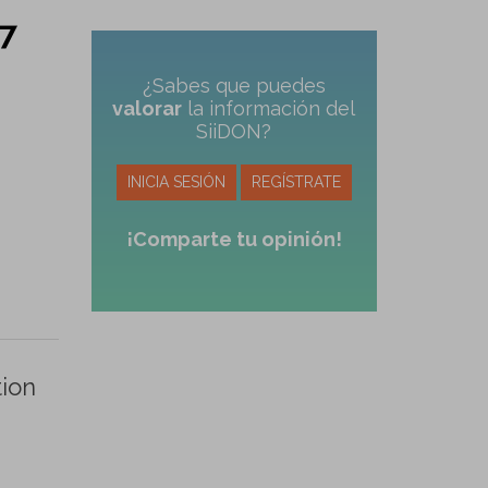
 7
¿Sabes que puedes
valorar
la información del
SiiDON?
INICIA SESIÓN
REGÍSTRATE
¡Comparte tu opinión!
tion