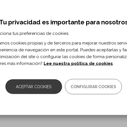
ntify high-density clusters in stroke patient
ion.
Tu privacidad es importante para nosotro
vol. 28 n. 7
ciona tus preferencias de cookies.
0.1080/10749357.2020.1841439
zamos cookies propias y de terceros para mejorar nuestros servi
periencia de navegación en este portal. Puedes aceptarlas y fac
roke spasticity.
timización del site o configurar las cookies de forma personali
res más información?
Lee nuestra política de cookies
.
issel J.
vol. 28 n. 7
0.1080/10749357.2020.1843845
ACEPTAR COOKIES
CONFIGURAR COOKIES
idus in persons with hemiplegic presentatio