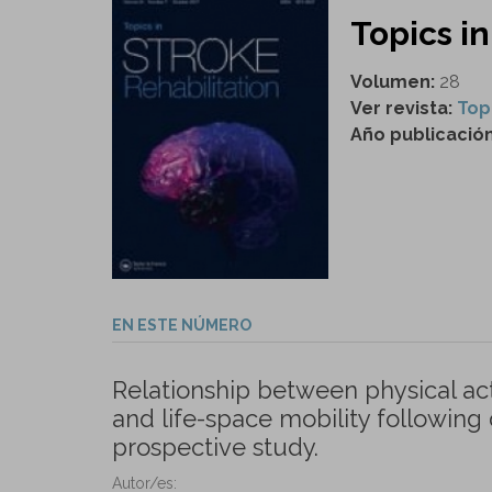
Topics in
Volumen:
28
Ver revista:
Top
Año publicació
EN ESTE NÚMERO
Relationship between physical acti
and life-space mobility following 
prospective study.
Autor/es: