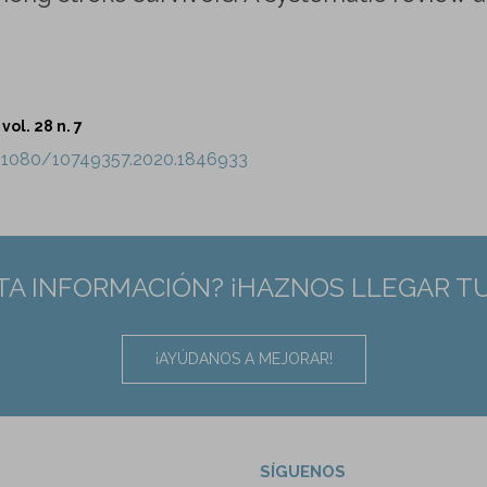
vol. 28 n. 7
0.1080/10749357.2020.1846933
TA INFORMACIÓN? ¡HAZNOS LLEGAR T
¡AYÚDANOS A MEJORAR!
SÍGUENOS