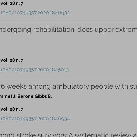
vol. 28 n. 7
0.1080/10749357.2020.1846932
undergoing rehabilitation: does upper extrem
vol. 28 n. 7
0.1080/10749357.2020.1845013
r 6 weeks among ambulatory people with st
ammel J, Barone Gibbs B.
vol. 28 n. 7
0.1080/10749357.2020.1846934
mong stroke survivors: A systematic review 