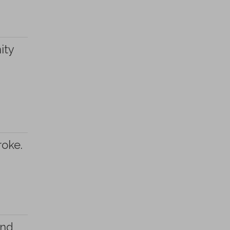
ity
roke.
and