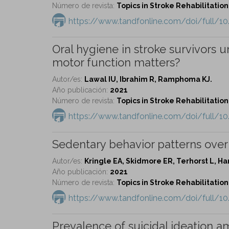
Número de revista:
Topics in Stroke Rehabilitation 
https://www.tandfonline.com/doi/full/1
Oral hygiene in stroke survivors 
motor function matters?
Autor/es:
Lawal IU, Ibrahim R, Ramphoma KJ.
Año publicación:
2021
Número de revista:
Topics in Stroke Rehabilitation 
https://www.tandfonline.com/doi/full/1
Sedentary behavior patterns ove
Autor/es:
Kringle EA, Skidmore ER, Terhorst L, H
Año publicación:
2021
Número de revista:
Topics in Stroke Rehabilitation 
https://www.tandfonline.com/doi/full/1
Prevalence of suicidal ideation a