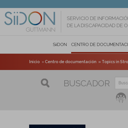
Pasar
al
contenido
SERVICIO DE INFORMACIÓ
principal
DE LA DISCAPACIDAD DE 
SiiDON
CENTRO DE DOCUMENTAC
Inicio
Centro de documentación
Topics in Stro
BUSCADOR