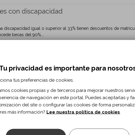
es con discapacidad
una discapacidad igual o superior al 33% tienen descuentos de matrícu
cede becas del 90%...
conómicas
Becas
Tu privacidad es importante para nosotro
(UOC) - Programa de accesibilidad
ciona tus preferencias de cookies.
puesta en marcha de los principios y planes de actuación acordados 
zamos cookies propias y de terceros para mejorar nuestros servi
s, este programa...
periencia de navegación en este portal. Puedes aceptarlas y fac
celona...
timización del site o configurar las cookies de forma personali
res más información?
Lee nuestra política de cookies
.
s de apoyo