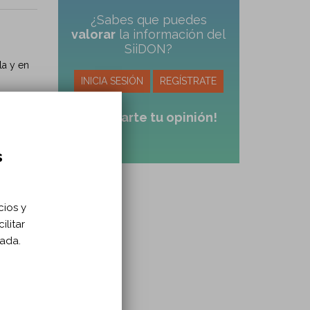
¿Sabes que puedes
valorar
la información del
SiiDON?
la y en
INICIA SESIÓN
REGÍSTRATE
¡Comparte tu opinión!
s
por el
cios y
ilitar
zada.