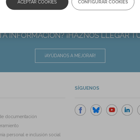
ACEPTAR COOKIES
CONFIGURAR COOKIES
TA INFORMACIÓN? ¡HAZNOS LLEGAR T
¡AYÚDANOS A MEJORAR!
SÍGUENOS
de documentación
ramiento
a personal e inclusión social