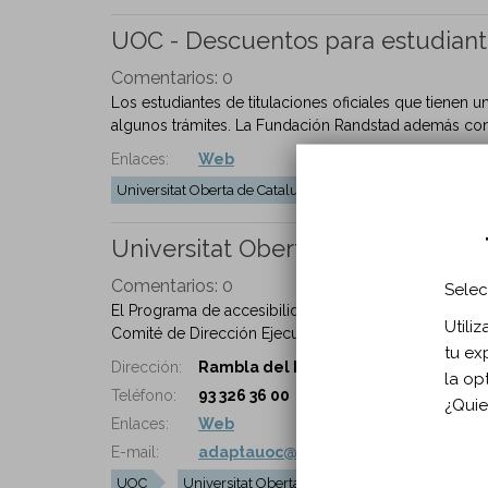
UOC - Descuentos para estudiant
Comentarios:
0
Los estudiantes de titulaciones oficiales que tienen 
algunos trámites. La Fundación Randstad además con
Enlaces:
Web
Universitat Oberta de Catalunya
UOC
Ayudas e
Universitat Oberta de Catalunya 
Comentarios:
0
Selec
El Programa de accesibilidad fomenta y coordina la 
Utili
Comité de Dirección Ejecutivo en este ámbito. Ademá
tu ex
Dirección:
Rambla del Poblenolu, 156 08018 Bar
la op
Teléfono:
93 326 36 00
¿Quie
Enlaces:
Web
E-mail:
adaptauoc@uoc.edu
UOC
Universitat Oberta de Catalunya
Programa