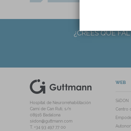
¿CREES QUE FAL
WEB
kedIn
ann Instagram
SiiDON
Hospital de Neurorrehabilitación
Camí de Can Ruti, s/n
Centro 
08916 Badalona
Empode
siidon@guttmann.com
Autonomí
T. +34 93 497 77 00