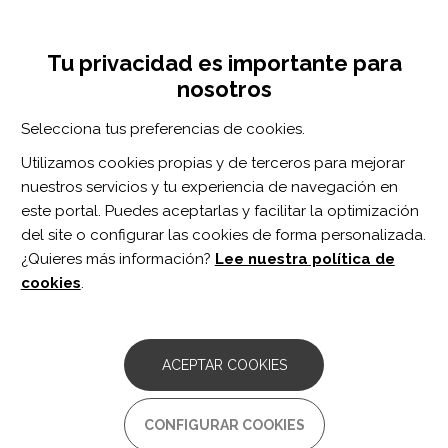
Pasar
Inicia sesión
Regístrate
al
UNA INICIATIVA DE:
Toggle
contenido
Tu privacidad es importante para
navigation
principal
nosotros
RECURSOS
Selecciona tus preferencias de cookies.
Utilizamos cookies propias y de terceros para mejorar
BUSCAR
nuestros servicios y tu experiencia de navegación en
este portal. Puedes aceptarlas y facilitar la optimización
del site o configurar las cookies de forma personalizada.
Inicio
República Dominicana
¿Quieres más información?
Lee nuestra política de
REPÚBLICA DOMINICANA
cookies
.
Asociación de Personas con
Discapacidad Físico-Motora Inc. -
ACEPTAR COOKIES
ASODIFIMO
Comentarios:
0
CONFIGURAR COOKIES
Institución sin fines de lucro que trabaja por los derechos de las