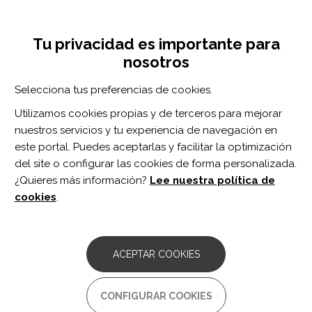
Pasar
Inicia sesión
Regístrate
al
UNA INICIATIVA DE:
Toggle
contenido
Tu privacidad es importante para
navigation
principal
nosotros
RECURSOS
Selecciona tus preferencias de cookies.
Utilizamos cookies propias y de terceros para mejorar
BUSCAR
nuestros servicios y tu experiencia de navegación en
este portal. Puedes aceptarlas y facilitar la optimización
del site o configurar las cookies de forma personalizada.
Inicio
Plataforma sube escaleras
¿Quieres más información?
Lee nuestra política de
PLATAFORMA SUBE ESCALERAS
cookies
.
Farré Accessibilitat
Comentarios:
0
ACEPTAR COOKIES
Empresa familiar dedicada al diseño, instalación y
mantenimiento de: sillas salvaescaleras plataformas
salvaescaleras ascensores unfiamiliars. Gracias al más de 15
CONFIGURAR COOKIES
años de experiencia y al ser una...