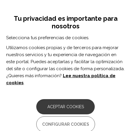
Pasar
Inicia sesión
Regístrate
al
UNA INICIATIVA DE:
Toggle
contenido
Tu privacidad es importante para
navigation
principal
nosotros
RECURSOS
Selecciona tus preferencias de cookies.
Utilizamos cookies propias y de terceros para mejorar
BUSCAR
nuestros servicios y tu experiencia de navegación en
este portal. Puedes aceptarlas y facilitar la optimización
del site o configurar las cookies de forma personalizada.
Inicio
Cánulas
¿Quieres más información?
Lee nuestra política de
CÁNULAS
cookies
.
ACEPTAR COOKIES
CONFIGURAR COOKIES