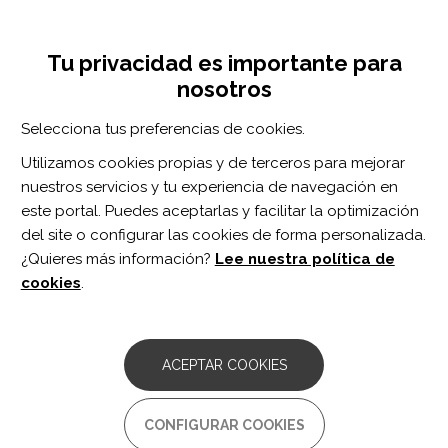
Pasar
Inicia sesión
Regístrate
al
UNA INICIATIVA DE:
Toggle
contenido
Tu privacidad es importante para
navigation
principal
nosotros
RECURSOS
Selecciona tus preferencias de cookies.
Utilizamos cookies propias y de terceros para mejorar
BUSCAR
nuestros servicios y tu experiencia de navegación en
este portal. Puedes aceptarlas y facilitar la optimización
del site o configurar las cookies de forma personalizada.
Inicio
Asesoramiento laboral
¿Quieres más información?
Lee nuestra política de
ASESORAMIENTO LABORAL
cookies
.
Aula de Emprendedores Aprende y
Emprende
ACEPTAR COOKIES
Comentarios:
0
Es un proyecto de formación y acompañamiento para personas
CONFIGURAR COOKIES
con discapacidad que quieran poner en marcha un idea de