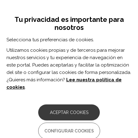
Pasar
Inicia sesión
Regístrate
al
UNA INICIATIVA DE:
Toggle
contenido
Tu privacidad es importante para
navigation
principal
nosotros
RECURSOS
Selecciona tus preferencias de cookies.
Utilizamos cookies propias y de terceros para mejorar
BUSCAR
nuestros servicios y tu experiencia de navegación en
este portal. Puedes aceptarlas y facilitar la optimización
del site o configurar las cookies de forma personalizada.
Inicio
WTAR
¿Quieres más información?
Lee nuestra política de
WTAR
cookies
.
ARTÍCULO
Comparison of methods for estimating
ACEPTAR COOKIES
premorbid intelligence.
Autor/es:
Bright P, van der Linde I.
CONFIGURAR COOKIES
Año publicación:
2020