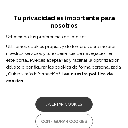
Pasar
Inicia sesión
Regístrate
al
UNA INICIATIVA DE:
Toggle
contenido
Tu privacidad es importante para
navigation
principal
nosotros
RECURSOS
Selecciona tus preferencias de cookies.
Utilizamos cookies propias y de terceros para mejorar
BUSCAR
nuestros servicios y tu experiencia de navegación en
este portal. Puedes aceptarlas y facilitar la optimización
del site o configurar las cookies de forma personalizada.
Inicio
vías neurales
¿Quieres más información?
Lee nuestra política de
VÍAS NEURALES
cookies
.
ARTÍCULO
Ipsilateral Motor Pathways and
ACEPTAR COOKIES
Transcallosal Inhibition During Lower
Limb Movement After Stroke.
CONFIGURAR COOKIES
Autor/es:
Cleland BT, Madhavan S.