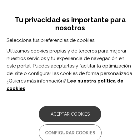
Pasar
Inicia sesión
Regístrate
al
UNA INICIATIVA DE:
Toggle
contenido
Tu privacidad es importante para
navigation
principal
nosotros
RECURSOS
Selecciona tus preferencias de cookies.
Utilizamos cookies propias y de terceros para mejorar
BUSCAR
nuestros servicios y tu experiencia de navegación en
este portal. Puedes aceptarlas y facilitar la optimización
del site o configurar las cookies de forma personalizada.
Inicio
tobillo
¿Quieres más información?
Lee nuestra política de
TOBILLO
cookies
.
ARTÍCULO
Ankle torque steadiness and gait speed
ACEPTAR COOKIES
after a single session of robot therapy in
individuals with chronic hemiparesis: a
pilot study
CONFIGURAR COOKIES