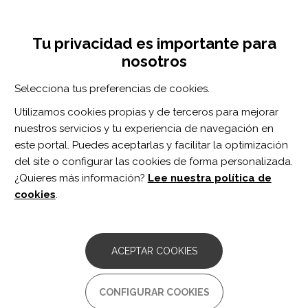
Pasar
Inicia sesión
Regístrate
al
UNA INICIATIVA DE:
Toggle
contenido
Tu privacidad es importante para
navigation
principal
nosotros
RECURSOS
Selecciona tus preferencias de cookies.
Utilizamos cookies propias y de terceros para mejorar
BUSCAR
nuestros servicios y tu experiencia de navegación en
este portal. Puedes aceptarlas y facilitar la optimización
del site o configurar las cookies de forma personalizada.
Inicio
terapia de ondas de choque
¿Quieres más información?
Lee nuestra política de
TERAPIA DE ONDAS DE CHOQUE
cookies
.
ARTÍCULO
Clinical effectiveness of shockwave
ACEPTAR COOKIES
therapy in lateral elbow tendinopathy:
systematic review and meta-analysis.
CONFIGURAR COOKIES
Autor/es: