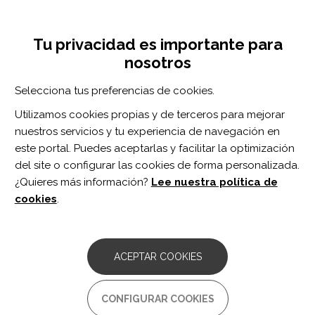
Pasar
Inicia sesión
Regístrate
al
UNA INICIATIVA DE:
Toggle
contenido
Tu privacidad es importante para
navigation
principal
nosotros
RECURSOS
Selecciona tus preferencias de cookies.
Utilizamos cookies propias y de terceros para mejorar
BUSCAR
nuestros servicios y tu experiencia de navegación en
este portal. Puedes aceptarlas y facilitar la optimización
del site o configurar las cookies de forma personalizada.
Inicio
sensibilización central
¿Quieres más información?
Lee nuestra política de
SENSIBILIZACIÓN CENTRAL
cookies
.
ARTÍCULO
Frequency of Spinal Segmental
ACEPTAR COOKIES
Sensitization Syndrome and Associated
Social Determinants of Health.
CONFIGURAR COOKIES
Autor/es: