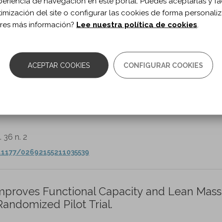
periencia de navegación en este portal. Puedes aceptarlas y fac
timización del site o configurar las cookies de forma personali
ine and Rehabilitation. vol. 101 n. 7
res más información?
Lee nuestra política de cookies
.
03-9993(20)30144-1/fulltext
ACEPTAR COOKIES
CONFIGURAR COOKIES
n rheumatoid arthritis: A meta-analysis and 
d trials.
TH.
. 36 n. 2
.1177/02692155211035539
 Improves Functional Capacity and Lean Mass
Randomized Pilot Trial.