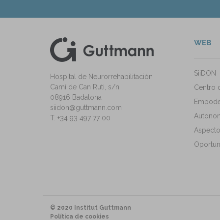
WEB
kedIn
ann Instagram
SiiDON
Hospital de Neurorrehabilitación
Camí de Can Ruti, s/n
Centro 
08916 Badalona
Empode
siidon@guttmann.com
Autonomí
T. +34 93 497 77 00
Aspecto
Oportun
© 2020 Institut Guttmann
Política de cookies