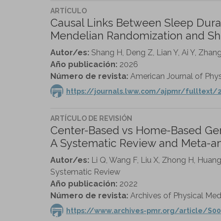
ARTÍCULO
Causal Links Between Sleep Dura
Mendelian Randomization and S
Autor/es:
Shang H, Deng Z, Lian Y, Ai Y, Zhang 
Año publicación:
2026
Número de revista:
American Journal of Physi
https://journals.lww.com/ajpmr/fulltext
ARTÍCULO DE REVISIÓN
Center-Based vs Home-Based Geri
A Systematic Review and Meta-ana
Autor/es:
Li Q, Wang F, Liu X, Zhong H, Huang
Systematic Review
Año publicación:
2022
Número de revista:
Archives of Physical Medi
https://www.archives-pmr.org/article/S00