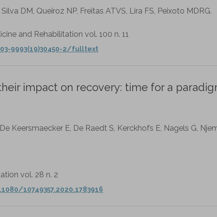
 Silva DM, Queiroz NP, Freitas ATVS, Lira FS, Peixoto MDRG.
cine and Rehabilitation vol. 100 n. 11
03-9993(19)30450-2/fulltext
their impact on recovery: time for a paradi
De Keersmaecker E, De Raedt S, Kerckhofs E, Nagels G, Njemi
ation vol. 28 n. 2
.1080/10749357.2020.1783916