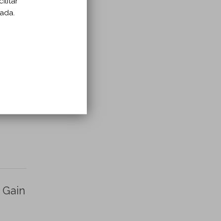
ilitar
zada.
meta-
 Gain