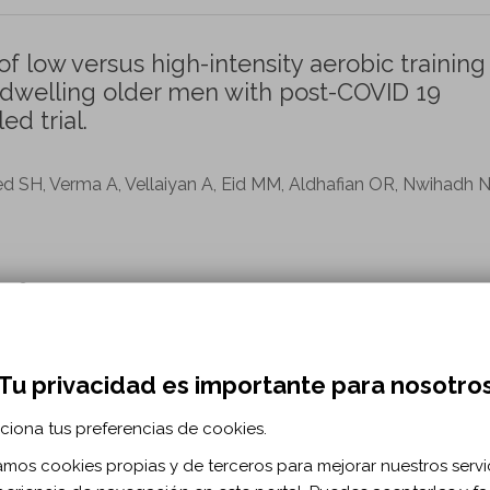
f low versus high-intensity aerobic training
-dwelling older men with post-COVID 19
d trial.
d SH, Verma A, Vellaiyan A, Eid MM, Aldhafian OR, Nwihadh N
. 36 n. 1
0.1177/02692155211036956
Tu privacidad es importante para nosotro
aining on the Physical Function of the Frail
ciona tus preferencias de cookies.
rolled Trial.
zamos cookies propias y de terceros para mejorar nuestros servi