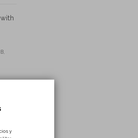
 with
B,
s
cios y