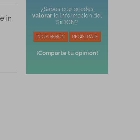
¿Sabes que puedes
valorar
la información del
e in
SiiDON?
INICIA SESIÓN
REGÍSTRATE
¡Comparte tu opinión!