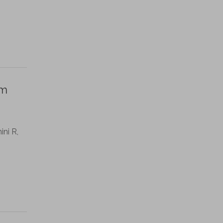
gm
ni R,