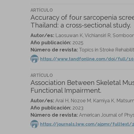
ARTÍCULO
Accuracy of four sarcopenia scree
Thailand: a cross-sectional study.
Autor/es:
Laosuwan K, Vichiansiri R, Somboo
Año publicación:
2025
Número de revista:
Topics in Stroke Rehabilit
https://www.tandfonline.com/doi/full/1
ARTÍCULO
Association Between Skeletal Musc
Functional Impairment.
Autor/es:
Arai H, Nozoe M, Kamiya K, Matsum
Año publicación:
2023
Número de revista:
American Journal of Physi
https://journals.lww.com/ajpmr/fulltext