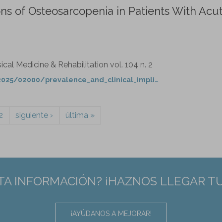
ons of Osteosarcopenia in Patients With Acu
cal Medicine & Rehabilitation vol. 104 n. 2
2025/02000/prevalence_and_clinical_impli…
2
siguiente ›
última »
TA INFORMACIÓN? ¡HAZNOS LLEGAR T
¡AYÚDANOS A MEJORAR!