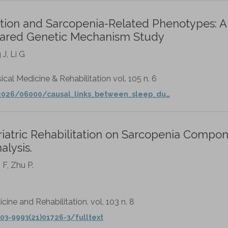
tion and Sarcopenia-Related Phenotypes: A
hared Genetic Mechanism Study
J, Li G
cal Medicine & Rehabilitation vol. 105 n. 6
/2026/06000/causal_links_between_sleep_du…
atric Rehabilitation on Sarcopenia Compon
lysis.
 F, Zhu P.
cine and Rehabilitation. vol. 103 n. 8
03-9993(21)01726-3/fulltext