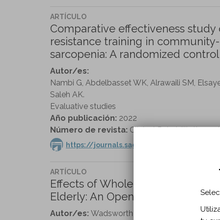
ARTÍCULO
Comparative effectiveness study o
resistance training in community
sarcopenia: A randomized controlle
Autor/es:
Nambi G, Abdelbasset WK, Alrawaili SM, Elsaye
Saleh AK.
Evaluative studies
Año publicación:
2022
Número de revista:
Clinical Rehabilitation vol
https://journals.sagepub.com/doi/full/1
ARTÍCULO
Effects of Whole-Body Vibration Tr
Selec
Elderly: An Open, Randomized Cont
Utili
Autor/es:
Wadsworth D, Lark S.