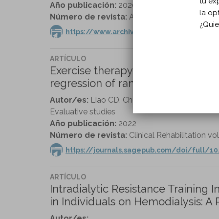
tu ex
Año publicación:
2020
la op
Número de revista:
Archives of Physical Medic
¿Quie
https://www.archives-pmr.org/article/S00
ARTÍCULO
Exercise therapy for sarcopenia i
regression of randomized controlle
Autor/es:
Liao CD, Chen HC, Huang SW, Liou 
Evaluative studies
Año publicación:
2022
Número de revista:
Clinical Rehabilitation vol
https://journals.sagepub.com/doi/full/10
ARTÍCULO
Intradialytic Resistance Training
in Individuals on Hemodialysis: A 
Autor/es: