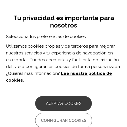
Pasar
Inicia sesión
Regístrate
al
UNA INICIATIVA DE:
Toggle
contenido
Tu privacidad es importante para
navigation
principal
nosotros
RECURSOS
Selecciona tus preferencias de cookies.
Utilizamos cookies propias y de terceros para mejorar
BUSCAR
nuestros servicios y tu experiencia de navegación en
este portal. Puedes aceptarlas y facilitar la optimización
del site o configurar las cookies de forma personalizada.
Inicio
rehabilitación motora de la mano
¿Quieres más información?
Lee nuestra política de
REHABILITACIÓN MOTORA DE LA
cookies
.
MANO
ARTÍCULO
ACEPTAR COOKIES
Effects of Hand Motor Interventions on
Cognitive Outcomes Post-stroke: A
Systematic Review and Bayesian
CONFIGURAR COOKIES